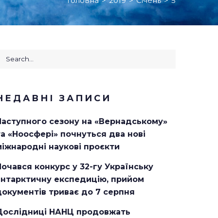
Головна
>
2019
>
Січень
>
5
earch
or:
НЕДАВНІ ЗАПИСИ
Наступного сезону на «Вернадському»
та «Ноосфері» почнуться два нові
міжнародні наукові проєкти
Почався конкурс у 32-гу Українську
антарктичну експедицію, прийом
документів триває до 7 серпня
Дослідниці НАНЦ продовжать