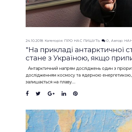
24.10.2018
Категорія:
ПРО НАС ПИШУТЬ
0
Автор:
НА
"На прикладі антарктичної с
стане з Україною, якщо прип
Антарктичний напрям досліджень один з пріорит
дослідженням космосу та ядерною енергетикою, п
залишається на плаву.…