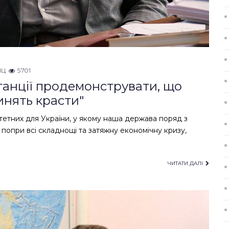
НЦ
5701
танції продемонструвати, що
инять красти"
етних для України, у якому наша держава поряд з
опри всі складнощі та затяжну економічну кризу,
ЧИТАТИ ДАЛІ