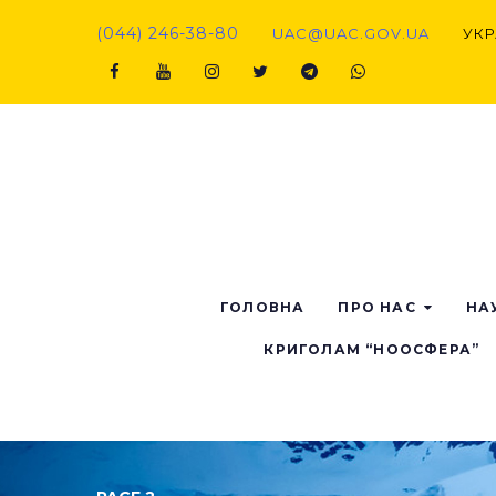
(044) 246-38-80
UAC@UAC.GOV.UA​​
УКР
ГОЛОВНА
ПРО НАС
НА
КРИГОЛАМ “НООСФЕРА”