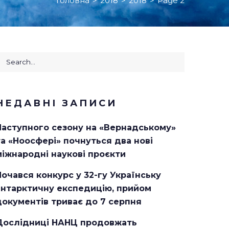
Головна
>
2018
>
2018
>
Page 2
НЕДАВНІ ЗАПИСИ
Наступного сезону на «Вернадському»
та «Ноосфері» почнуться два нові
міжнародні наукові проєкти
Почався конкурс у 32-гу Українську
антарктичну експедицію, прийом
документів триває до 7 серпня
Дослідниці НАНЦ продовжать