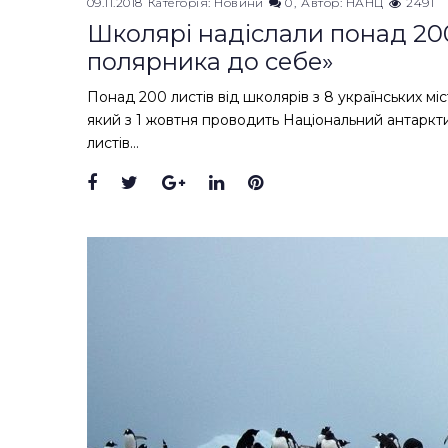
09.11.2018
Категорія:
Новини
0
Автор:
НАНЦ
2491
Школярі надіслали понад 200
полярника до себе»
Понад 200 листів від школярів з 8 українських м
який з 1 жовтня проводить Національний антарк
листів…