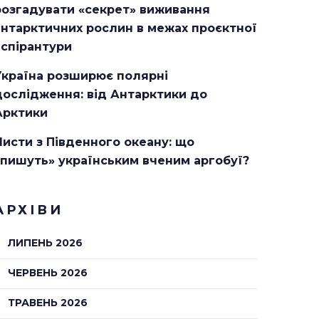
розгадувати «секрет» виживання
антарктичних рослин в межах проєктної
аспірантури
Україна розширює полярні
дослідження: від Антарктики до
Арктики
Листи з Південного океану: що
«пишуть» українським вченим аргобуї?
АРХІВИ
ЛИПЕНЬ 2026
ЧЕРВЕНЬ 2026
ТРАВЕНЬ 2026