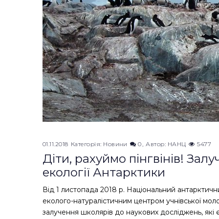
01.11.2018
Категорія:
Новини
0
Автор:
НАНЦ
5477
Діти, рахуймо пінгвінів! За
екології Антарктики
Від 1 листопада 2018 р. Національний антарктич
еколого-натуралістичним центром учнівської мол
залучення школярів до наукових досліджень, які 