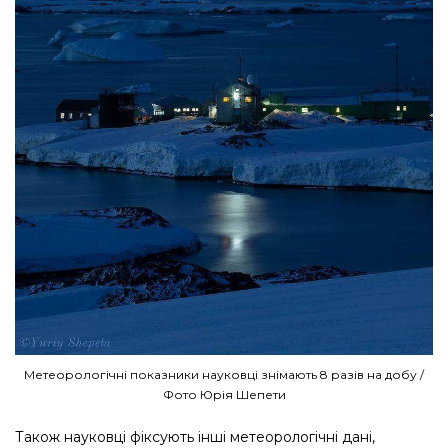
Метеорологічні показники науковці знімають 8 разів на добу /
Фото Юрія Шепети
Також науковці фіксують інші метеорологічні дані,