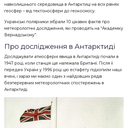
навколишнього середовища в Антарктиці на всіх рівнях
геосфер – від тектоносфери до геокосмосу.
Українські полярники зібрали 10 цікавих фактів про
метеорологічні дослідження, які проводять на “Академіку
Вернадському”.
Про дослідження в Антарктиді
Досліджувати атмосферні явища в Антарктиді почали в
1947 році, коли станція ще належала Британії. Після її
передачі Україні у 1996 році цю естафету підхопили наші
вчені, і зараз ми маємо один з найдовших рядів
безперервних метеорологічних спостережень в
Антарктиді.