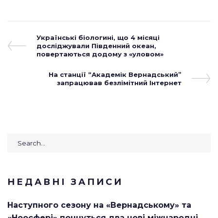
Навігація
Previous
Українські біологині, що 4 місяці
Post
досліджували Південний океан,
записів
повертаються додому з «уловом»
Next
На станції “Академік Вернадський”
Post
запрацював безлімітний Інтернет
Search
for:
НЕДАВНІ ЗАПИСИ
Наступного сезону на «Вернадському» та
«Ноосфері» почнуться два нові міжнародні