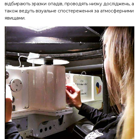
відбирають зразки опадів, проводять низку досліджень, а
також ведуть візуальне спостереження за атмосферними
явищами.