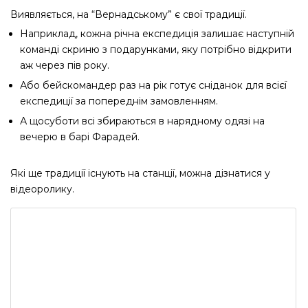
Виявляється, на “Вернадському” є свої традиції.
Наприклад, кожна річна експедиція залишає наступній
команді скриню з подарунками, яку потрібно відкрити
аж через пів року.
Або бейскомандер раз на рік готує сніданок для всієї
експедиції за попереднім замовленням.
А щосуботи всі збираються в нарядному одязі на
вечерю в барі Фарадей.
Які ще традиції існують на станції, можна дізнатися у
відеоролику.