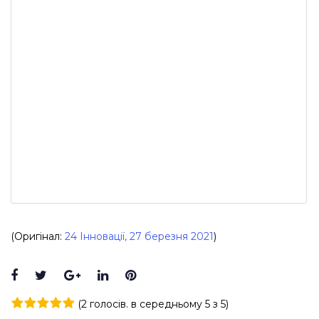
(Оригінал:
24 Інновації, 27 березня 2021
)
Facebook
Twitter
Google+
LinkedIn
Pinterest
(
2 голосів
. в середньому
5
з 5)
1
2
3
4
5