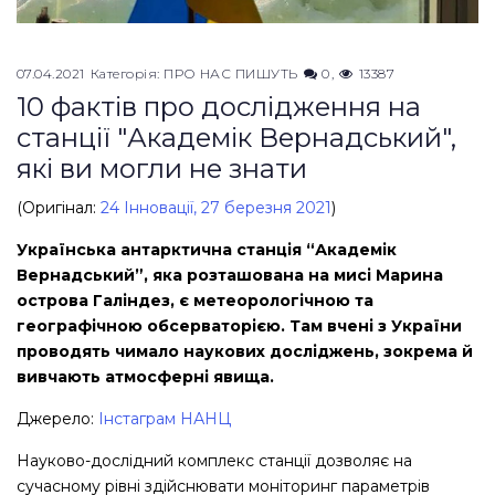
07.04.2021
Категорія:
ПРО НАС ПИШУТЬ
0
13387
10 фактів про дослідження на
станції "Академік Вернадський",
які ви могли не знати
(Оригінал:
24 Інновації, 27 березня 2021
)
Українська антарктична станція “Академік
Вернадський”, яка розташована на мисі Марина
острова Галіндез, є метеорологічною та
географічною обсерваторією. Там вчені з України
проводять чимало наукових досліджень, зокрема й
вивчають атмосферні явища.
Джерело:
Інстаграм НАНЦ
Науково-дослідний комплекс станції дозволяє на
сучасному рівні здійснювати моніторинг параметрів