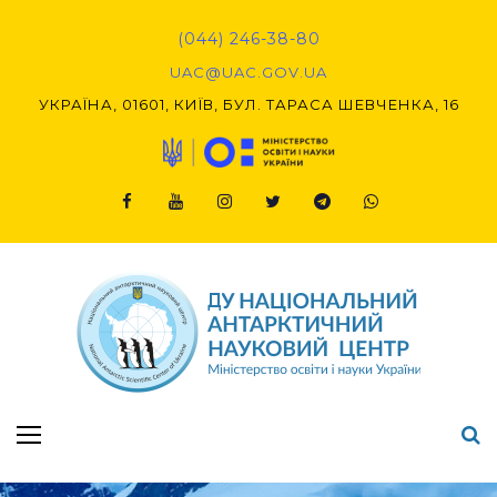
Skip
to
(044) 246-38-80
content
UAC@UAC.GOV.UA​​
УКРАЇНА, 01601, КИЇВ, БУЛ. ТАРАСА ШЕВЧЕНКА, 16
Facebook
Youtube
Instagram
Twitter
Telegram
Viber
Підсумки Конкурсу наукових проєктів-2020 (1-й етап) & (2-й етап)