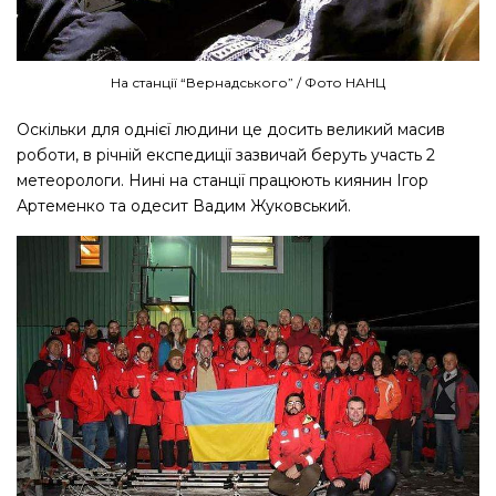
На станції “Вернадського” / Фото НАНЦ
Оскільки для однієї людини це досить великий масив
роботи, в річній експедиції зазвичай беруть участь 2
метеорологи. Нині на станції працюють киянин Ігор
Артеменко та одесит Вадим Жуковський.