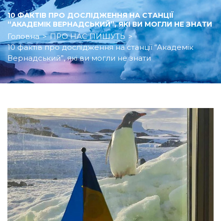
10 ФАКТІВ ПРО ДОСЛІДЖЕННЯ НА СТАНЦІЇ
“АКАДЕМІК ВЕРНАДСЬКИЙ”, ЯКІ ВИ МОГЛИ НЕ ЗНАТИ
Головна
>
ПРО НАС ПИШУТЬ
>
10 фактів про дослідження на станції “Академік
Вернадський”, які ви могли не знати