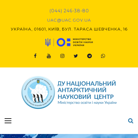
Skip
to
(044) 246-38-80
content
UAC@UAC.GOV.UA​​
УКРАЇНА, 01601, КИЇВ, БУЛ. ТАРАСА ШЕВЧЕНКА, 16
Facebook
Youtube
Instagram
Twitter
Telegram
Viber
Підсумки Конкурсу наукових проєктів-2020 (1-й етап) & (2-й етап)