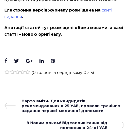
Електронна версія журналу розміщена на
сайті
видання
.
Анотації статей тут розміщені обома мовами, а самі
статті – мовою оригіналу.
Facebook
Twitter
Google+
LinkedIn
Pinterest
(
0 голосів
. в середньому
0
з 5)
1
2
3
4
5
Навігація
Previous
Варто вміти. Для кандидатів,
Post
рекомендованих в 25 УАЕ, провели тренінг з
записів
надання першої медичної допомоги
Next
З Новим роком! Відеопривітання від
Post
полярників 24-ої УАЕ