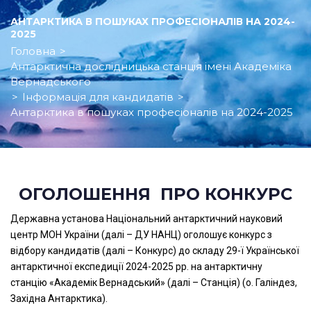
АНТАРКТИКА В ПОШУКАХ ПРОФЕСІОНАЛІВ НА 2024-
2025
Головна
>
Антарктична дослідницька станція імені Академіка
Вернадського
>
Інформація для кандидатів
>
Антарктика в пошуках професіоналів на 2024-2025
ОГОЛОШЕННЯ ПРО КОНКУРС
Державна установа Національний антарктичний науковий
центр МОН України (далі – ДУ НАНЦ) оголошує конкурс з
відбору кандидатів (далі – Конкурс) до складу 29-ї Української
антарктичної експедиції 2024-2025 рр. на антарктичну
станцію «Академік Вернадський» (далі – Станція) (о. Галіндез,
Західна Антарктика).