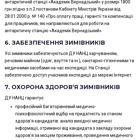
антарктичній станції «Академік Вернадський» у розмірі 1800
грн згідно з п.2 постанови Кабінету Міністрів України від
28.01.2000 р. № 140 «Про оплату праці, гарантії та компенсації
для працівників, які направляються для роботи на
антарктичну станцію «Академік Вернадський».
6. ЗАБЕЗПЕЧЕННЯ ЗИМІВНИКІВ
Усі зимівники забезпечуються ДУ НАНЦ харчуванням,
речовим майном (одяг, взуття та ін.), санітарно-гігієнічними та
медичними засобами на час експедиції. На Станції
забезпечено доступ учасників експедиції до мережі Інтернет.
7. ОХОРОНА ЗДОРОВ’Я ЗИМІВНИКІВ
ДУ НАНЦ гарантує:
професійний багаторівневий медично-
психофізіологічний відбір на придатність за станом
здоров’я кандидатів: аналіз вихідної медичної
інформації, отриманої від кандидата з закладу охорони
здоров’я за місцем проживання, проведення медичного