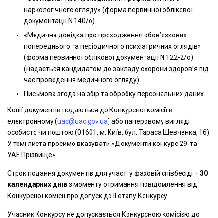
наркологічного огляду» (форма первинної облікової
документації N 140/о).
«Медична довідка про проходження обов’язкових
попереднього та періодичного психіатричних оглядів»
(форма первинної облікової документації N 122-2/о)
(надається кандидатом до закладу охорони здоров’я під
час проведення медичного огляду).
Письмова згода на збір та обробку персональних даних.
Копії документів подаються до Конкурсної комісії в
електронному (
uac@uac.gov.ua
) або паперовому вигляді
особисто чи поштою (01601, м. Київ, бул. Тараса Шевченка, 16).
У темі листа просимо вказувати «Документи конкурс 29-та
УАЕ Прізвище».
Строк подання документів для участі у фаховій співбесіді –
30
календарних днів
з моменту отримання повідомлення від
Конкурсної комісії про допуск до ІІ етапу Конкурсу.
Учасник Конкурсу не допускається Конкурсною комісією до