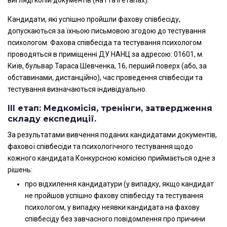
вигляді копій документів (на І та ІІ етапах).
Кандидати, які успішно пройшли фахову співбесіду,
допускаються за їхньою письмовою згодою до тестування
психологом. Фахова співбесіда та тестування психологом
проводяться в приміщенні ДУ НАНЦ за адресою: 01601, м.
Київ, бульвар Тараса Шевченка, 16, перший поверх (або, за
обставинами, дистанційно), час проведення співбесіди та
тестування визначаються індивідуально.
ІІI етап: Медкомісія, тренінги, затвердження
складу експедиції.
За результатами вивчення поданих кандидатами документів,
фахової співбесіди та психологічного тестування щодо
кожного кандидата Конкурсною комісією приймається одне з
рішень:
про відхилення кандидатури (у випадку, якщо кандидат
не пройшов успішно фахову співбесіду та тестування
психологом, у випадку неявки кандидата на фахову
співбесіду без завчасного повідомлення про причини