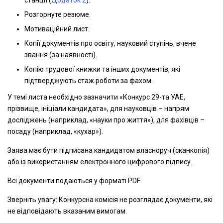
станції (
Додаток 2
).
Розгорнуте резюме.
Мотиваційний лист.
Копії документів про освіту, науковий ступінь, вчене
звання (за наявності).
Копію трудової книжки та інших документів, які
підтверджують стаж роботи за фахом.
У темі листа необхідно зазначити «Конкурс 29-та УАЕ,
прізвище, ініціали кандидата», для науковців – напрям
досліджень (наприклад, «науки про життя»), для фахівців –
посаду (наприклад, «кухар»).
Заява має бути підписана кандидатом власноруч (сканкопія)
або із використанням електронного цифрового підпису.
Всі документи подаються у форматі PDF.
Зверніть увагу: Конкурсна комісія не розглядає документи, які
не відповідають вказаним вимогам.