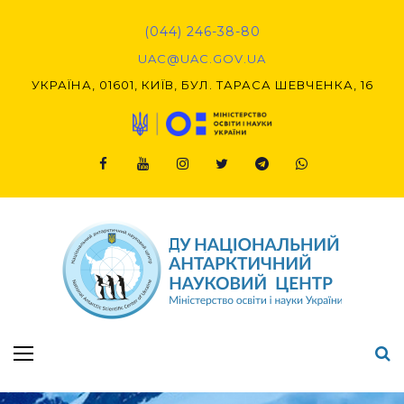
(044) 246-38-80
UAC@UAC.GOV.UA​​
УКРАЇНА, 01601, КИЇВ, БУЛ. ТАРАСА ШЕВЧЕНКА, 16
Підсумки Конкурсу наукових проєктів-2020 (1-й етап) & (2-й етап)