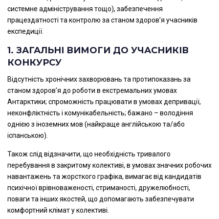
системне адміністрування тощо), забезпечення
працездатності та контролю за станом здоров’я учасників
експедиції.
1. ЗАГАЛЬНІ ВИМОГИ ДО УЧАСНИКІВ
КОНКУРСУ
Відсутність хронічних захворювань та протипоказань за
станом здоров’я до роботи в екстремальних умовах
Антарктики; спроможність працювати в умовах депривації,
неконфліктність і комунікабельність; бажано – володіння
однією з іноземних мов (найкраще англійською та/або
іспанською).
Також слід відзначити, що необхідність тривалого
перебування в закритому колективі, в умовах значних робочих
навантажень та жорсткого графіка, вимагає від кандидатів
психічної врівноваженості, стриманості, дружелюбності,
поваги та інших якостей, що допомагають забезпечувати
комфортний клімат у колективі.