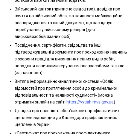
облікової картки платника податків.
Військовий квиток (приписне свідоцтво), довідка про
взяття на військовий облік, за наявності мобілізаційне
розпорядження та інший документ, що засвідчує
перебування у військовому резерві (для
військовозобов’язаних осіб).
Посвідчення, сертифікати, свідоцтва та інші
підтверджувальні документи про проходження навчань
з охорони праці для виконання певних видів робіт,
володіння навичками керування плавзасобами та інше
(за наявності).
Витяг з інформаційно-аналітичної системи «Облік
відомостей про притягнення особи до кримінальної
відповідальності та наявності судимості» (можна
отримати онлайн на сайті
https://vytiah.mvs.gov.ua
)
Довідка про наявність обов’язкових профілактичних
щеплень відповідно до Календаря профілактичних
щеплень в Україні.
«Сертифікат про проходження профілактичного