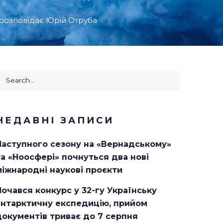
 розповідає Юрій Отруба
earch
or:
НЕДАВНІ ЗАПИСИ
Наступного сезону на «Вернадському»
та «Ноосфері» почнуться два нові
міжнародні наукові проєкти
Почався конкурс у 32-гу Українську
антарктичну експедицію, прийом
документів триває до 7 серпня