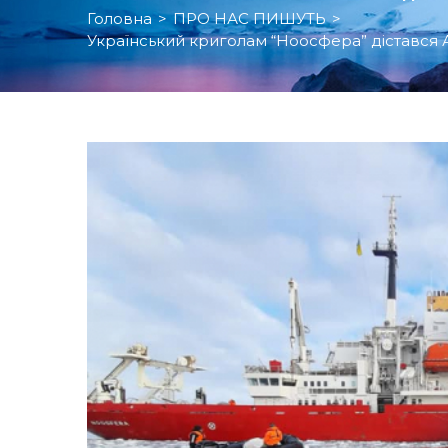
Головна
>
ПРО НАС ПИШУТЬ
>
Український криголам “Ноосфера” дістався А