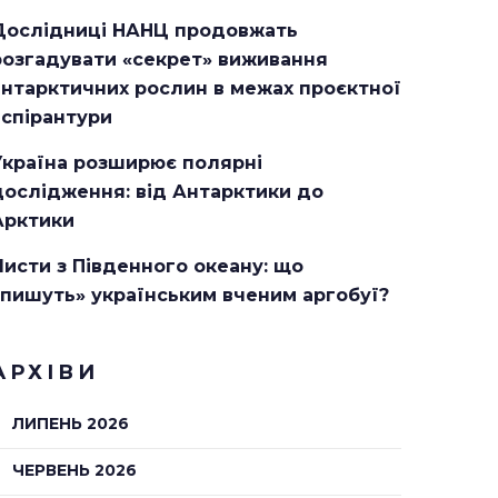
Дослідниці НАНЦ продовжать
розгадувати «секрет» виживання
антарктичних рослин в межах проєктної
аспірантури
Україна розширює полярні
дослідження: від Антарктики до
Арктики
Листи з Південного океану: що
«пишуть» українським вченим аргобуї?
АРХІВИ
ЛИПЕНЬ 2026
ЧЕРВЕНЬ 2026