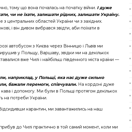
для
чно, тому що вона почалась на початку війни.
І дуже
збільшення
ти, чи не їхати, залишати рідних, залишати Україну.
чи
не з центральних областей України чи з західних.
зменшення
ові, і він дивом вибрався звідти, аби поїхати в
гучності.
розі автобусом з Києва через Вінницю і Львів ми
вирушив у Польщу, Варшаву, звідки ми на декількох
тавалися вже Чилі і найбільш південного міста країни —
були, наприклад, у Польщі, яка нас дуже сильно
али, бажали перемоги, співчували.
На кордоні дуже
 кава і допомогу. Ми були в Польщі протягом декількох
ть на потреби України.
. Відсидивши карантин, ми завантажились на наш
 прибув до Чилі практично в той самий момент, коли ми