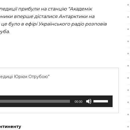
спедиції прибули на станцію “Академік
ярники вперше дісталися Антарктики на
це було в ефірі Українського радіо розповів
уба.
спедиції Юрієм Отрубою”
Використовуйте
00:00
клавіші
зі
стрілками
Вгору/
онтиненту
Вниз