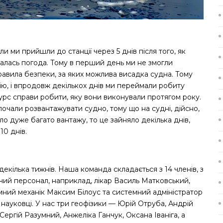
и ми прийшли до станції через 5 днів після того, як
увалась погода. Тому в перший день ми не змогли
правила безпеки, за яких можлива висадка судна. Тому
ію, і впродовж декількох днів ми переймали робиту
урс справи робити, яку вони виконували протягом року.
 почали розвантажувати судно, тому що на судні, дійсно,
ло дуже багато вантажу, то це зайняло декілька днів,
10 днів.
декілька тижнів. Наша команда складається з 14 членів, з
чий персонал, наприклад, лікар Василь Матковський,
мний механік Максим Білоус та системний адміністратор
науковці. У нас три геофізики — Юрій Отруба, Андрiй
ергiй Разумний, Анжеліка Ганчук, Оксана Іваніга, а