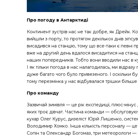
Про погоду в Антарктиді
Континент зустрів нас не так добре, як Дрейк. Кол
вийшли з порту, то протягом декількох днів зіпс
висадився на станцію, тому що все-таки є певні 
вже на другий день вдалося висадитися на станц
наших попередників. Тобто вони вводили нас в к
І як тільки погода в нас налагодилась, ми відразу
дуже багато чого було привезеного. І оскільки бу
тому перезмінка у нас відбувалася трішки більше 
Про команду
Зазвичай зимівля — це рік експедиції, плюс-мінус 
яких троє дівчат. Частина команди — обслуговую
кухар Олег Курус, дизеліст Юрій Лишенко, систе
Володимир Хомко. Інша кількість персоналу — це 
Сопiн та Олександр Богомаз, три метеорологи — С