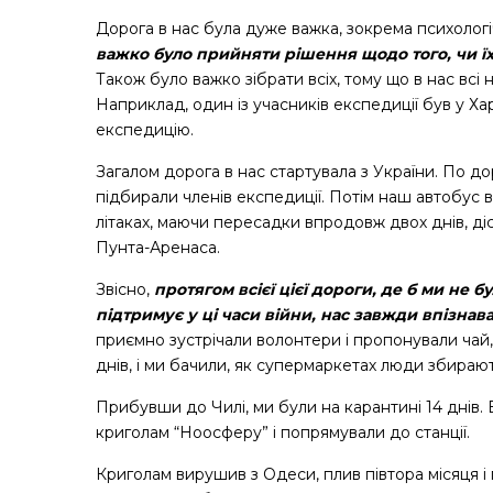
Дорога в нас була дуже важка, зокрема психологі
важко було прийняти рішення щодо того, чи їха
Також було важко зібрати всіх, тому що в нас всі 
Наприклад, один із учасників експедиції був у Харк
експедицію.
Загалом дорога в нас стартувала з України. По до
підбирали членів експедиції. Потім наш автобус 
літаках, маючи пересадки впродовж двох днів, діс
Пунта-Аренаса.
Звісно,
протягом всієї цієї дороги, де б ми не 
підтримує у ці часи війни, нас завжди впізнав
приємно зустрічали волонтери і пропонували чай,
днів, і ми бачили, як супермаркетах люди збираю
Прибувши до Чилі, ми були на карантині 14 днів
криголам “Ноосферу” і попрямували до станції.
Криголам вирушив з Одеси, плив півтора місяця і