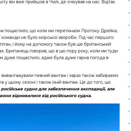
ьоту він вже прийшов в Чилі, де очікував на нас. Відтак
ож пощастило, що коли ми перетинали Протоку Дрейка,
сієї команди не було морської хвороби. Під час першого
пітан, і йому на допомогу також був ще британський
вах. Британець говорив, що в цю пору року, коли ми туди
 нам дуже пощастило, адже була дуже гарна погода в
ам вивантажували певний вантаж і зараз також забираємо
а у цьому сезоні і також їхній вантаж. Це до того, що
російське судно для забезпечення експедиції, але
, вони відмовилися від російського судна.