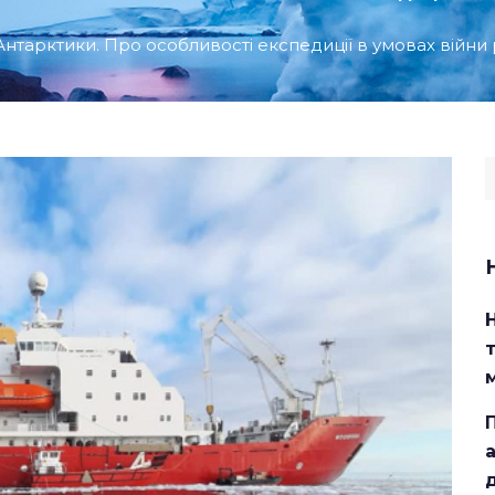
нтарктики. Про особливості експедиції в умовах війни
S
f