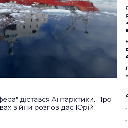
фера" дістався Антарктики. Про
овах війни розповідає Юрій