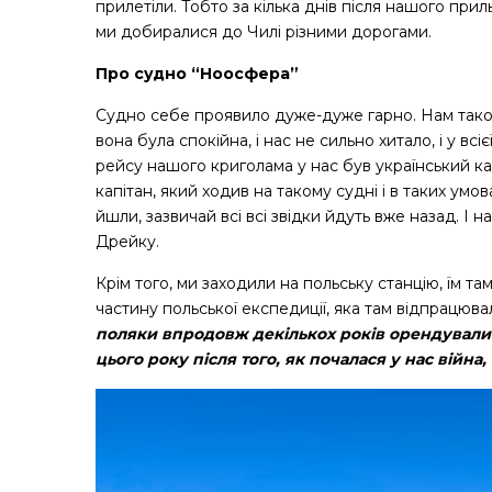
прилетіли. Тобто за кілька днів після нашого прил
ми добиралися до Чилі різними дорогами.
Про судно “Ноосфера”
Судно себе проявило дуже-дуже гарно. Нам так
вона була спокійна, і нас не сильно хитало, і у в
рейсу нашого криголама у нас був український ка
капітан, який ходив на такому судні і в таких умо
йшли, зазвичай всі всі звідки йдуть вже назад. І
Дрейку.
Крім того, ми заходили на польську станцію, їм т
частину польської експедиції, яка там відпрацювал
поляки впродовж декількох років орендували 
цього року після того, як почалася у нас війна