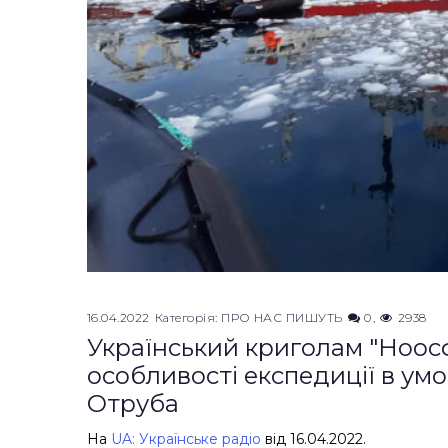
16.04.2022
Категорія:
ПРО НАС ПИШУТЬ
0
2938
Український криголам "Ноос
особливості експедиції в ум
Отруба
На
UA: Українське радіо
від 16.04.2022.