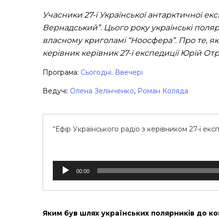
Учасники 27-ї Української антарктичної ек
Вернадський”. Цього року українські пол
власному криголамі “Ноосфера”. Про те, як 
керівник керівник 27-ї експедиції Юрій Отр
Програма:
Сьогодні. Ввечері
Ведучі:
Олена Зелінченко
,
Роман Коляда
“Ефір Українського радіо з керівником 27-ї ек
Аудіопрогравач
00:00
Яким був шлях українських полярників до к