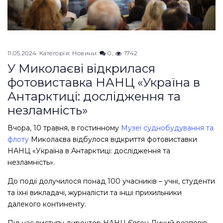
11.05.2024
Категорія:
Новини
0
1742
У Миколаєві відкрилася
фотовиставка НАНЦ «Україна в
Антарктиці: дослідження та
незламність»
Вчора, 10 травня, в гостинному
Музеї суднобудування та
флоту
Миколаєва відбулося відкриття фотовиставки
НАНЦ «Україна в Антарктиці: дослідження та
незламність».
До події долучилося понад 100 учасників – учні, студенти
та їхні викладачі, журналісти та інші прихильники
далекого континенту.
Під час виступу директор НАНЦ Євген Дикий розповів,