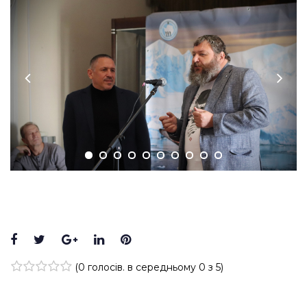
Facebook
Twitter
Google+
LinkedIn
Pinterest
(
0 голосів
. в середньому
0
з 5)
1
2
3
4
5