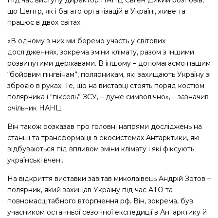
що Центр, як і багато організацій в Україні, живе та
працює в двох світах.
«В одному з них ми беремо участь у світових
дослідженнях, зокрема зміни клімату, разом з іншими
розвинутими державами. В іншому – допомагаємо нашим
“бойовим пінгвінам”, полярникам, які захищають Україну зі
зброєю в руках.
Те, що на виставці стоять поряд костюм
полярника і “піксель” ЗСУ, – дуже символічно», – зазначив
очільник НАНЦ.
Він також розказав про головні напрями досліджень на
станції та трансформації в екосистемах Антарктики, які
відбуваються під впливом зміни клімату і які фіксують
українські вчені.
На відкриття виставки завітав миколаївець Андрій Зотов –
полярник, який захищав Україну під час АТО та
повномасштабного вторгнення рф. Він, зокрема, був
учасником останньої сезонної експедиції в Антарктику й