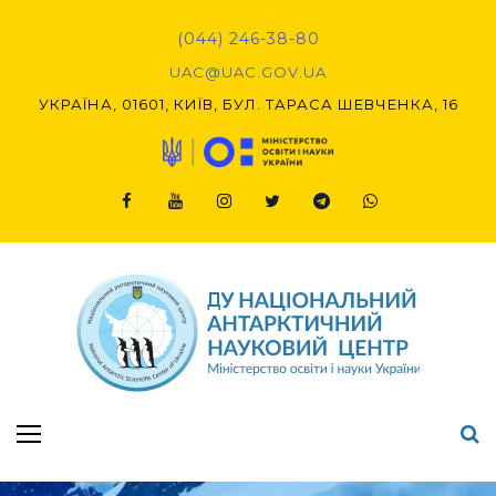
Skip
to
(044) 246-38-80
content
UAC@UAC.GOV.UA​​
УКРАЇНА, 01601, КИЇВ, БУЛ. ТАРАСА ШЕВЧЕНКА, 16
Facebook
Youtube
Instagram
Twitter
Telegram
Viber
Підсумки Конкурсу наукових проєктів-2020 (1-й етап) & (2-й етап)