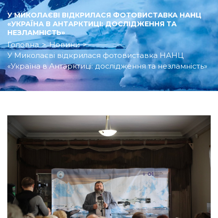
У МИКОЛАЄВІ ВІДКРИЛАСЯ ФОТОВИСТАВКА НАНЦ
«УКРАЇНА В АНТАРКТИЦІ: ДОСЛІДЖЕННЯ ТА
НЕЗЛАМНІСТЬ»
Головна
>
Новини
>
У Миколаєві відкрилася фотовиставка НАНЦ
«Україна в Антарктиці: дослідження та незламність»