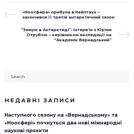
Навігація
Previous
«Ноосфера» прибула в Кейптаун –
Post
закінчився її третій антарктичний сезон
записів
Next
“Зимую в Антарктиді”: інтерв’ю з Юрієм
Post
Отрубою – керівником експедиції на
“Академік Вернадський”
Search
for:
НЕДАВНІ ЗАПИСИ
Наступного сезону на «Вернадському» та
«Ноосфері» почнуться два нові міжнародні
наукові проєкти