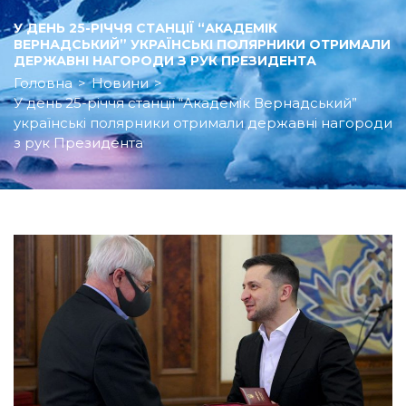
У ДЕНЬ 25-РІЧЧЯ СТАНЦІЇ “АКАДЕМІК
ВЕРНАДСЬКИЙ” УКРАЇНСЬКІ ПОЛЯРНИКИ ОТРИМАЛИ
ДЕРЖАВНІ НАГОРОДИ З РУК ПРЕЗИДЕНТА
Головна
>
Новини
>
У день 25-річчя станції “Академік Вернадський”
українські полярники отримали державні нагороди
з рук Президента