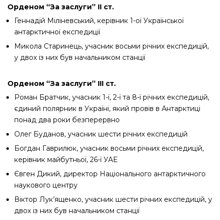
Орденом “За заслуги” ІІ ст.
Геннадій Міліневський, керівник 1-ої Української
антарктичної експедиції
Микола Старинець, учасник восьми річних експедицій,
у двох із них був начальником станції
Орденом “За заслуги” ІІІ ст.
Роман Братчик, учасник 1-ї, 2-ї та 8-ї річних експедицій,
єдиний полярник в Україні, який провів в Антарктиці
понад два роки безперервно
Олег Буданов, учасник шести річних експедицій
Богдан Гаврилюк, учасник восьми річних експедицій,
керівник майбутньої, 26-ї УАЕ
Євген Дикий, директор Національного антарктичного
наукового центру
Віктор Лук’ященко, учасник шести річних експедицій, у
двох із них був начальником станції