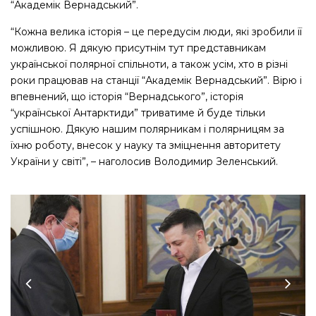
“Академік Вернадський”.
“Кожна велика історія – це передусім люди, які зробили її
можливою. Я дякую присутнім тут представникам
української полярної спільноти, а також усім, хто в різні
роки працював на станції “Академік Вернадський”. Вірю і
впевнений, що історія “Вернадського”, історія
“української Антарктиди” триватиме й буде тільки
успішною. Дякую нашим полярникам і полярницям за
їхню роботу, внесок у науку та зміцнення авторитету
України у світі”, – наголосив Володимир Зеленський.