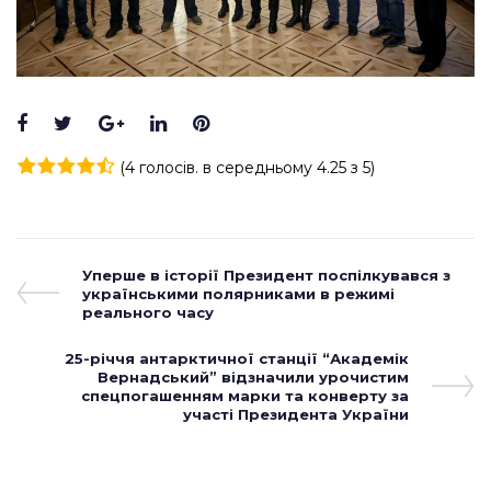
Facebook
Twitter
Google+
LinkedIn
Pinterest
(
4 голосів
. в середньому
4.25
з 5)
1
2
3
4
5
Навігація
Previous
Уперше в історії Президент поспілкувався з
Post
українськими полярниками в режимі
записів
реального часу
Next
25-річчя антарктичної станції “Академік
Post
Вернадський” відзначили урочистим
спецпогашенням марки та конверту за
участі Президента України