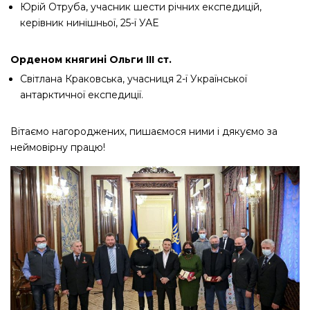
Юрій Отруба, учасник шести річних експедицій,
керівник нинішньої, 25-ї УАЕ
Орденом княгині Ольги ІІІ ст.
Світлана Краковська, учасниця 2-ї Української
антарктичної експедиції.
Вітаємо нагороджених, пишаємося ними і дякуємо за
неймовірну працю!