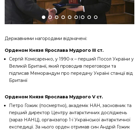
Державними нагородами відзначені:
Орденом Князя Ярослава Мудрого ІІІ ст.
Сергій Комісаренко, у 1990-х – перший Посол України у
Великій Британії, який проводив переговори та
підписав Меморандум про передачу Україні станції від
Британії
Орденом Князя Ярослава Мудрого V ст.
Петро Гожик (посмертно), академік НАН, засновник та
перший директор Центру антарктичних досліджень
(зараз НАНЦ), організатор 1-ї Української антарктичної
експедиції. За нього орден отримав син Андрій Гожик