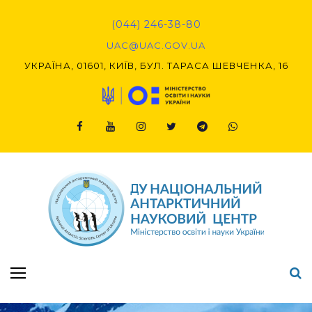
Skip
to
(044) 246-38-80
content
UAC@UAC.GOV.UA​​
УКРАЇНА, 01601, КИЇВ, БУЛ. ТАРАСА ШЕВЧЕНКА, 16
Facebook
Youtube
Instagram
Twitter
Telegram
Viber
Підсумки Конкурсу наукових проєктів-2020 (1-й етап) & (2-й етап)