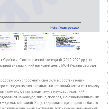
ї Української антарктичної експедиції (2019-2020 рр.) на
альний антарктичний науковий центр МОН України сьогодні,
родовж року спробувати свої сили в роботі на нашій
 про експедицію, яка вирушить на крижаний континент взимку
вати команду, в яку входитимуть науковці, технічний
 подаватися на конкурс, звісно, попередньо ознайомившись як
и – до кожної позиції. Хочу підкреслити, що вперше за багато
 можливих учасників експедиції. Тож чекаємо документи як