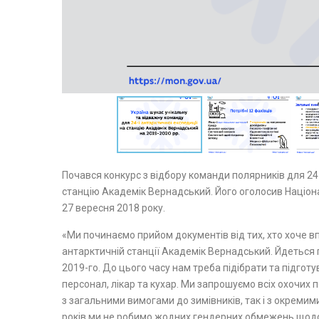
Почався конкурс з відбору команди полярників для 24-
станцію Академік Вернадський. Його оголосив Націон
27 вересня 2018 року.
«Ми починаємо прийом документів від тих, хто хоче вп
антарктичній станції Академік Вернадський. Йдеться
2019-го. До цього часу нам треба підібрати та підготу
персонал, лікар та кухар. Ми запрошуємо всіх охочих
з загальними вимогами до зимівників, так і з окремим
років ми не робимо жодних гендерних обмежень щодо