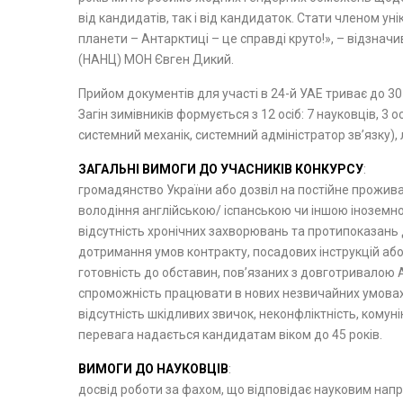
від кандидатів, так і від кандидаток. Стати членом у
планети – Антарктиці – це справді круто!», – відзна
(НАНЦ) МОН Євген Дикий.
Прийом документів для участі в 24-й УАЕ триває до 30
Загін зимівників формується з 12 осіб: 7 науковців, 3
системний механік, системний адміністратор зв’язку), л
ЗАГАЛЬНІ ВИМОГИ ДО УЧАСНИКІВ КОНКУРСУ
:
громадянство України або дозвіл на постійне прожив
володіння англійською/ іспанською чи іншою іноземн
відсутність хронічних захворювань та протипоказань
дотримання умов контракту, посадових інструкцій або
готовність до обставин, пов’язаних з довготривалою 
спроможність працювати в нових незвичайних умовах
відсутність шкідливих звичок, неконфліктність, комун
перевага надається кандидатам віком до 45 років.
ВИМОГИ ДО НАУКОВЦІВ
:
досвід роботи за фахом, що відповідає науковим на