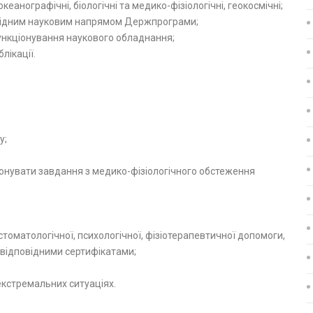
кеанографічні, біологічні та медико-фізіологічні, геокосмічні;
відним науковим напрямом Держпрограми;
ункціонування наукового обладнання;
лікації.
у;
виконувати завдання з медико-фізіологічного обстеження
 стоматологічної, психологічної, фізіотерапевтичної допомоги,
 відповідними сертифікатами;
 екстремальних ситуаціях.