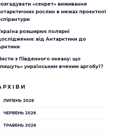
розгадувати «секрет» виживання
антарктичних рослин в межах проєктної
аспірантури
Україна розширює полярні
дослідження: від Антарктики до
Арктики
Листи з Південного океану: що
«пишуть» українським вченим аргобуї?
АРХІВИ
ЛИПЕНЬ 2026
ЧЕРВЕНЬ 2026
ТРАВЕНЬ 2026