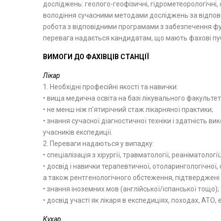
досліджень: геолого-геофізичні, гідрометеорологічні, о
володіння сучасними методами досліджень за відпо
робота з відповідними програмами з забезпечення ф
перевага надається кандидатам, що мають фахові пуб
ВИМОГИ ДО ФАХІВЦІВ СТАНЦІЇ
:
Лікар
1. Необхідні професійні якості та навички:
• вища медична освіта на базі лікувального факультет
• не менш ніж п’ятирічний стаж лікарняної практики;
• знання сучасної діагностичної техніки і здатність 
учасників експедиції.
2. Переваги надаються у випадку:
• спеціалізація з хірургії, травматології, реаніматології;
• досвід і навички терапевтичної, отоларингологічної,
а також рентгенологічного обстеження, підтверджені
• знання іноземних мов (англійської/іспанської тощо);
• досвід участі як лікаря в експедиціях, походах, АТО,
Кухар