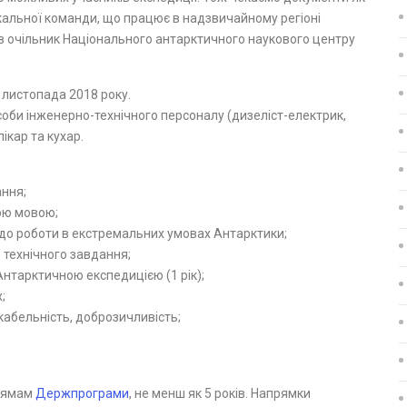
нікальної команди, що працює в надзвичайному регіоні
чив очільник Національного антарктичного наукового центру
 листопада 2018 року.
 особи інженерно-технічного персоналу (дизеліст-електрик,
ікар та кухар.
ання;
ою мовою;
 до роботи в екстремальних умовах Антарктики;
 технічного завдання;
Антарктичною експедицією (1 рік);
;
ікабельність, доброзичливість;
прямам
Держпрограми
, не менш як 5 років. Напрямки