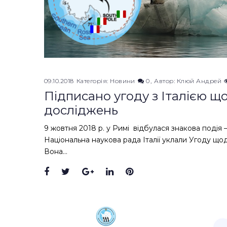
09.10.2018
Категорія:
Новини
0
Автор:
Клюй Андрей
Підписано угоду з Італією що
досліджень
9 жовтня 2018 р. у Римі відбулася знакова подія
Національна наукова рада Італії уклали Угоду щод
Вона…