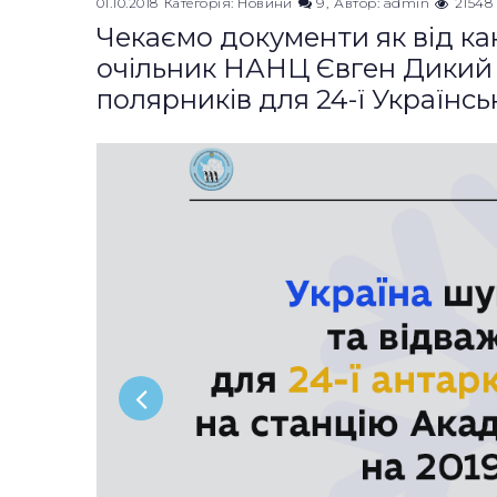
01.10.2018
Категорія:
Новини
9
Автор:
admin
21548
Чекаємо документи як від кан
очільник НАНЦ Євген Дикий 
полярників для 24-ї Українсь