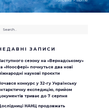
Головна
>
home
НЕДАВНІ ЗАПИСИ
Наступного сезону на «Вернадському»
та «Ноосфері» почнуться два нові
міжнародні наукові проєкти
Почався конкурс у 32-гу Українську
антарктичну експедицію, прийом
документів триває до 7 серпня
Дослідниці НАНЦ продовжать