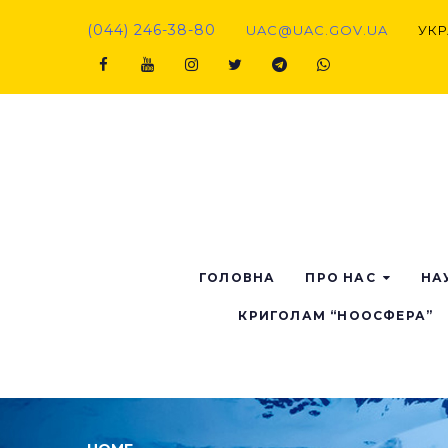
(044) 246-38-80
UAC@UAC.GOV.UA​​
УКР
ГОЛОВНА
ПРО НАС
НА
КРИГОЛАМ “НООСФЕРА”