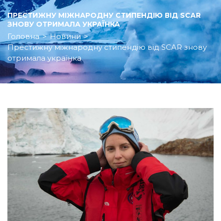
ПРЕСТИЖНУ МІЖНАРОДНУ СТИПЕНДІЮ ВІД SCAR
ЗНОВУ ОТРИМАЛА УКРАЇНКА
Головна
>
Новини
>
Престижну міжнародну стипендію від SCAR знову
отримала українка