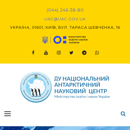
Skip
to
(044) 246-38-80
content
UAC@UAC.GOV.UA​​
УКРАЇНА, 01601, КИЇВ, БУЛ. ТАРАСА ШЕВЧЕНКА, 16
Facebook
Youtube
Instagram
Twitter
Telegram
Viber
Підсумки Конкурсу наукових проєктів-2020 (1-й етап) & (2-й етап)