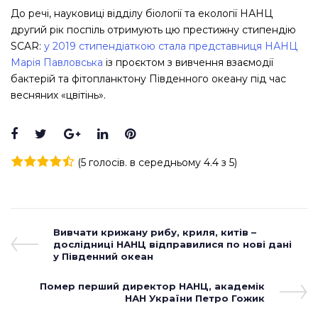
До речі, науковиці відділу біології та екології НАНЦ
другий рік поспіль отримують цю престижну стипендію
SCAR:
у 2019 стипендіаткою стала представниця НАНЦ
Марія Павловська
із проєктом з вивчення взаємодії
бактерій та фітопланктону Південного океану під час
весняних «цвітінь».
Facebook
Twitter
Google+
LinkedIn
Pinterest
(
5 голосів
. в середньому
4.4
з 5)
1
2
3
4
5
Навігація
Previous
Вивчати крижану рибу, криля, китів –
Post
дослідниці НАНЦ відправилися по нові дані
записів
у Південний океан
Next
Помер перший директор НАНЦ, академік
Post
НАН України Петро Гожик