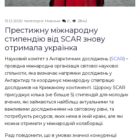
13.12.2020
Категорія:
Новини
0
2842
Престижну міжнародну
стипендію від SCAR знову
отримала українка
Науковий комітет з Антарктичних досліджень (
SCAR
) –
провідна міжнародна організація світової наукової
спільноти, яка визначає напрямки досліджень у
Антарктиді та координує міжнародну співпрацю
дослідників на Крижаному континенті. Щороку SCAR
присуджує кілька (не більше 5) стипендій для молодих
вчених, які займаються найбільш актуальними та
важливими дослідженнями на світовому рівні, та
потребують ресурсів, яких нема в їхній країні, але які
можна отримати у міжнародній колаборації.
Раді повідомити, що в умовах значної конкуренції