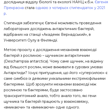
дослідниця відділу біології та екології НАНЦ к.б.н.
Євгенія
Прекрасна
стала
однією з чотирьох стипендіаток у 2021
р
.
Стипендія забезпечує Євгенії можливість проведення
лабораторних досліджень антарктичних бактерій,
відібраних на станції «Академік Вернадський», в
Університеті Оулу в Фінляндії.
Метою проєкту є дослідження механізмів взаємодії
бактерій з рослиною – щучником антарктичним
(Deschampsia antarctica). Чому саме щучник, на відміну
від більшості рослин, може виживати в сурових умовах
Антарктиди? Існує припущення, що його «суперсилою» є
саме симбіоз із деякими унікальними екстремофільними
бактеріями. Щоб зрозуміти механізми взаємодії між
рослиною та бактеріями, буде застосовано
транскриптомний аналіз, тобто аналіз того, які гени
щучника та бактерій працюють у взаємозвязку,
«вмикаючи» та «вимикаючи» одне одного.