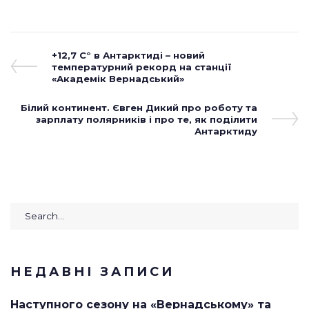
1
2
3
4
5
Навігація
Previous
+12,7 С° в Антарктиді – новий
Post
температурний рекорд на станції
записів
«Академік Вернадський»
Next
Білий континент. Євген Дикий про роботу та
Post
зарплату полярників і про те, як поділити
Антарктиду
Search
for:
НЕДАВНІ ЗАПИСИ
Наступного сезону на «Вернадському» та