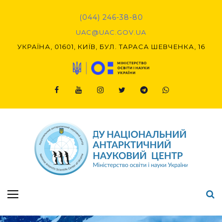
Skip
to
(044) 246-38-80
content
UAC@UAC.GOV.UA​​
УКРАЇНА, 01601, КИЇВ, БУЛ. ТАРАСА ШЕВЧЕНКА, 16
Facebook
Youtube
Instagram
Twitter
Telegram
Viber
Підсумки Конкурсу наукових проєктів-2020 (1-й етап) & (2-й етап)