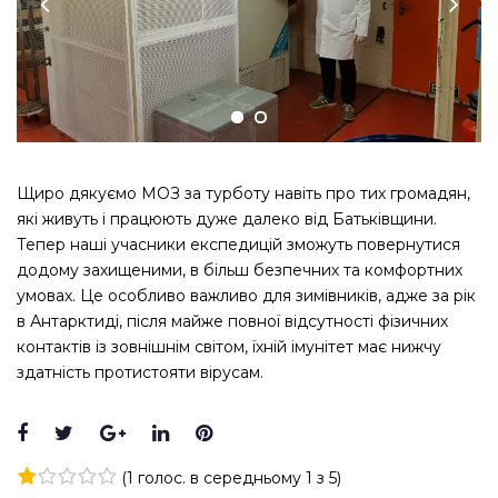
Щиро дякуємо МОЗ за турботу навіть про тих громадян,
які живуть і працюють дуже далеко від Батьківщини.
Тепер наші учасники експедицій зможуть повернутися
додому захищеними, в більш безпечних та комфортних
умовах. Це особливо важливо для зимівників, адже за рік
в Антарктиді, після майже повної відсутності фізичних
контактів із зовнішнім світом, їхній імунітет має нижчу
здатність протистояти вірусам.
Facebook
Twitter
Google+
LinkedIn
Pinterest
(
1 голос
. в середньому
1
з 5)