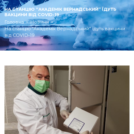
НА СТАНЦІЮ “АКАДЕМІК ВЕРНАДСЬКИЙ” ЇДУТЬ
ВАКЦИНИ ВІД COVID-19
Головна
>
Новини
>
На станцію “Академік Вернадський” їдуть вакцини
від COVID-19