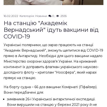
16.02.2022
Категорія:
Новини
0
2555
На станцію "Академік
Вернадський" їдуть вакцини від
COVID-19
Українські полярники, що зараз працюють на станції
“Академік Вернадський”, зможуть щепитися від COVID-19
прямо в Антарктиді. Необхідні для цього вакцини надало
Міністерство охорони здоров’я України. На крижаний
континент їх доправить флагман українського науково-
дослідного флоту – криголам “Ноосфера”, який наразі
прямує на станцію.
На борту судна – 66 доз вакцини Комірнаті (Пфайзер).
Вони передбачені для:
зимівників 26-ї Української антарктичної експедиції.
Вони вирушили на станцію у березні 2021 року й не