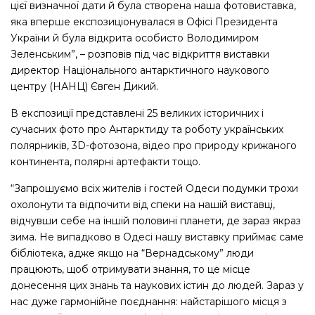
цієї визначної дати й була створена наша фотовиставка,
яка вперше експозиціонувалася в Офісі Президента
України й була відкрита особисто Володимиром
Зеленським”, – розповів під час відкриття виставки
директор Національного антарктичного наукового
центру (НАНЦ) Євген Дикий.
В експозиції представлені 25 великих історичних і
сучасних фото про Антарктиду та роботу українських
полярників, 3D-фотозона, відео про природу крижаного
континента, полярні артефакти тощо.
“Запрошуємо всіх жителів і гостей Одеси подумки трохи
охолонути та відпочити від спеки на нашій виставці,
відчувши себе на іншій половині планети, де зараз якраз
зима. Не випадково в Одесі нашу виставку приймає саме
бібліотека, адже якщо на “Вернадському” люди
працюють, щоб отримувати знання, то це місце
донесення цих знань та наукових істин до людей. Зараз у
нас дуже гармонійне поєднання: найстарішого місця з