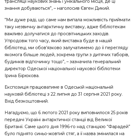
трансляції наукових знань і унікального місця, де ці
знання добуваються”, – наголосив Євген Дикий.
“Ми дуже раді, що саме нам випала можливість приймати
таку незвичну антарктичну виставку, адже бібліотекам
важливо долучатися до просвітницьких заходів.
Упродовж того часу, який виставка буде в нашій
бібліотеці, ми обов’язково залучатимемо до її перегляду
якомога більше людей, зокрема групи з дитячих таборів,
будинків відпочинку тощо”, – зазначила генеральний
директор Одеської національної наукової бібліотеки
Ірина Бірюкова.
Експозиція працюватиме в Одеській національній
науковій бібліотеці з 22 липня до 31 серпня 2021 року.
Вхід безкоштовний.
Нагадуємо, що 6 лютого 2021 року виповнилося 25 років
передачі Україні антарктичної станції від Великої
Британії. Саме цього дня 1996-го над станцією “Фарадей”
було піднято синьо-жовтий стяг, а її назва змінилася на