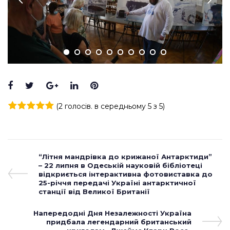
Facebook
Twitter
Google+
LinkedIn
Pinterest
(
2 голосів
. в середньому
5
з 5)
1
2
3
4
5
Навігація
Previous
“Літня мандрівка до крижаної Антарктиди”
Post
– 22 липня в Одеській науковій бібліотеці
записів
відкриється інтерактивна фотовиставка до
25-річчя передачі Україні антарктичної
станції від Великої Британії
Next
Напередодні Дня Незалежності Україна
Post
придбала легендарний британський