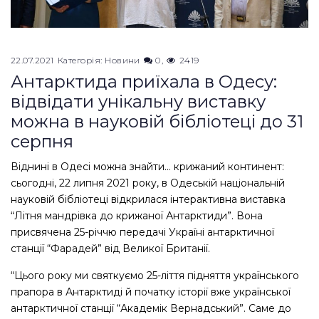
22.07.2021
Категорія:
Новини
0
2419
Антарктида приїхала в Одесу:
відвідати унікальну виставку
можна в науковій бібліотеці до 31
серпня
Віднині в Одесі можна знайти… крижаний континент:
сьогодні, 22 липня 2021 року, в Одеській національній
науковій бібліотеці відкрилася інтерактивна виставка
“Літня мандрівка до крижаної Антарктиди”. Вона
присвячена 25-річчю передачі Україні антарктичної
станції “Фарадей” від Великої Британії.
“Цього року ми святкуємо 25-ліття підняття українського
прапора в Антарктиді й початку історії вже української
антарктичної станції “Академік Вернадський”. Саме до