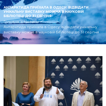
АНТАРКТИДА ПРИЇХАЛА В ОДЕСУ: ВІДВІДАТИ
УНІКАЛЬНУ ВИСТАВКУ МОЖНА В НАУКОВІЙ
БІБЛІОТЕЦІ ДО 31 СЕРПНЯ
Головна
>
Новини
>
Антарктида приїхала в Одесу: відвідати унікальну
виставку можна в науковій бібліотеці до 31 серпня