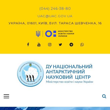
Skip
to
(044) 246-38-80
content
UAC@UAC.GOV.UA​​
УКРАЇНА, 01601, КИЇВ, БУЛ. ТАРАСА ШЕВЧЕНКА, 16
Facebook
Youtube
Instagram
Twitter
Telegram
Viber
Підсумки Конкурсу наукових проєктів-2020 (1-й етап) & (2-й етап)