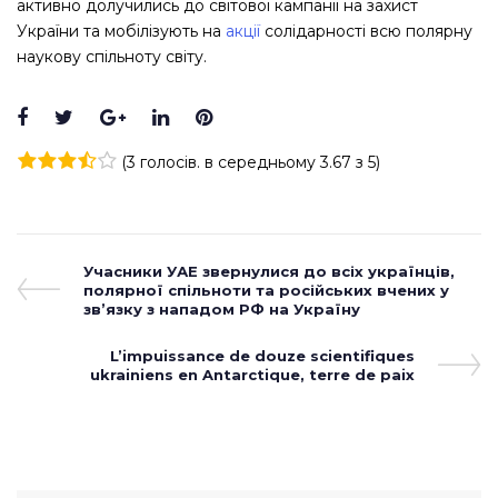
активно долучились до світової кампанії на захист
України та мобілізують на
акції
солідарності всю полярну
наукову спільноту світу.
Facebook
Twitter
Google+
LinkedIn
Pinterest
(
3 голосів
. в середньому
3.67
з 5)
1
2
3
4
5
Навігація
Previous
Учасники УАЕ звернулися до всіх українців,
Post
полярної спільноти та російських вчених у
записів
зв’язку з нападом РФ на Україну
Next
L’impuissance de douze scientifiques
ukrainiens en Antarctique, terre de paix
Post