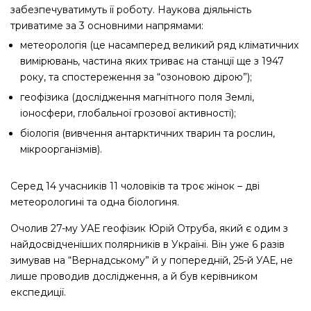
забезпечуватимуть її роботу. Наукова діяльність
триватиме за 3 основними напрямами:
метеорологія (це насамперед великий ряд кліматичних
вимірювань, частина яких триває на станції ще з 1947
року, та спостереження за “озоновою дірою”);
геофізика (дослідження магнітного поля Землі,
іоносфери, глобальної грозової активності);
біологія (вивчення антарктичних тварин та рослин,
мікроорганізмів).
Серед 14 учасників 11 чоловіків та троє жінок – дві
метеорологині та одна біологиня.
Очолив 27-му УАЕ геофізик Юрій Отруба, який є одим з
найдосвідченіших полярників в Україні. Він уже 6 разів
зимував на “Вернадському” й у попередній, 25-й УАЕ, не
лише проводив дослідження, а й був керівником
експедиції.