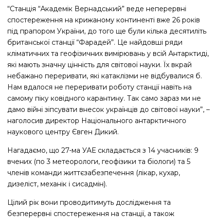
“Станція “Академік Вернадський” веде неперервні
спостереження на крижаному континенті вже 26 років
під прапором України, до того ще були кілька десятиліть
британської станції “Фарадей”. Це найдовші ряди
кліматичних та геофізичних вимірювань у всій Антарктиді,
які мають значну цінність для світової науки. Їх вкрай
небажано переривати, які катаклізми не відбувалися б.
Нам вдалося не переривати роботу станції навіть на
самому піку ковідного карантину. Так само зараз ми не
дамо війні зіпсувати внесок українців до світової науки”, –
наголосив директор Національного антарктичного
наукового центру Євген Дикий.
Нагадаємо, що 27-ма УАЕ складається з 14 учасників: 9
вчених (по 3 метеорологи, геофізики та біологи) та 5
членів команди життєзабезпечення (лікар, кухар,
дизеліст, механік і сисадмін).
Цілий рік вони проводитимуть дослідження та
безперервні спостереження на станції, а також