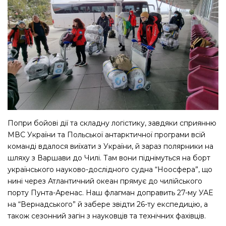
Попри бойові дії та складну логістику, завдяки сприянню
МВС України та Польської антарктичної програми всій
команді вдалося виїхати з України, й зараз полярники на
шляху з Варшави до Чилі. Там вони піднімуться на борт
українського науково-дослідного судна “Ноосфера”, що
нині через Атлантичний океан прямує до чилійського
порту Пунта-Аренас. Наш флагман доправить 27-му УАЕ
на “Вернадського” й забере звідти 26-ту експедицію, а
також сезонний загін з науковців та технічних фахівців.