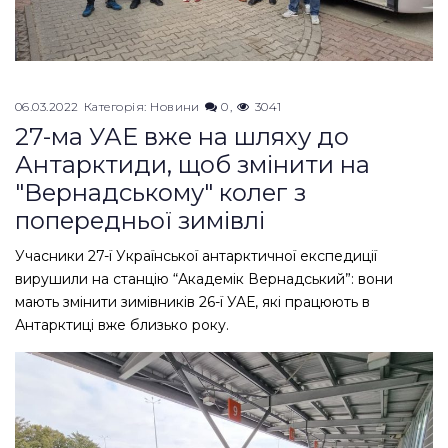
06.03.2022
Категорія:
Новини
0
3041
27-ма УАЕ вже на шляху до
Антарктиди, щоб змінити на
"Вернадському" колег з
попередньої зимівлі
Учасники 27-ї Української антарктичної експедиції
вирушили на станцію “Академік Вернадський”: вони
мають змінити зимівників 26-ї УАЕ, які працюють в
Антарктиці вже близько року.