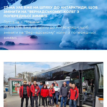
27-МА УАЕ ВЖЕ НА ШЛЯХУ ДО АНТАРКТИДИ, ЩОБ
ЗМІНИТИ НА “ВЕРНАДСЬКОМУ” КОЛЕГ З
ПОПЕРЕДНЬОЇ ЗИМІВЛІ
Головна
>
Новини
>
27-ма УАЕ вже на шляху до Антарктиди, щоб
змінити на “Вернадському” колег з попередньої
зимівлі