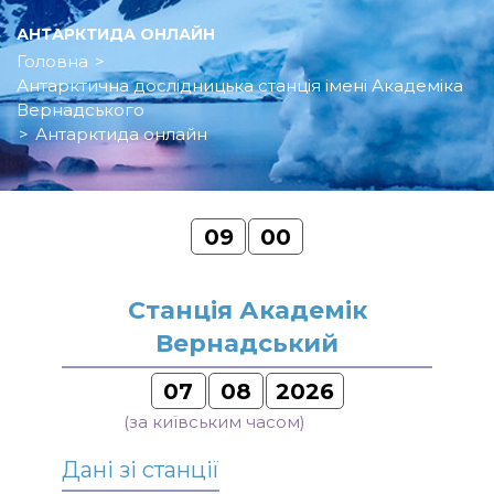
АНТАРКТИДА ОНЛАЙН
Головна
>
Антарктична дослідницька станція імені Академіка
Вернадського
>
Антарктида онлайн
09
00
Станція Академік
Вернадський
07
08
2026
(за київським часом)
Дані зі станції