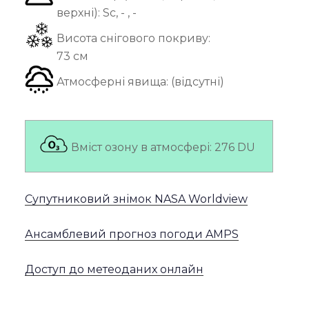
верхні):
Sc, - , -
Висота снігового покриву:
73 см
Атмосферні явища:
(відсутні)
Вміст озону в атмосфері:
276 DU
Супутниковий знімок NASA Worldview
Ансамблевий прогноз погоди AMPS
Доступ до метеоданих онлайн