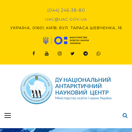
(044) 246-38-80
UAC@UAC.GOV.UA​​
УКРАЇНА, 01601, КИЇВ, БУЛ. ТАРАСА ШЕВЧЕНКА, 16
Підсумки Конкурсу наукових проєктів-2020 (1-й етап) & (2-й етап)