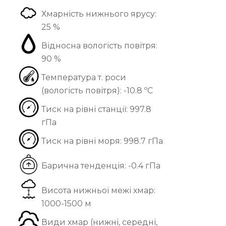
Хмарність нижнього ярусу:
25 %
Відносна вологість повітря:
90 %
Температура т. роси
(вологість повітря):
-10.8 ºС
Тиск на рівні станції:
997.8
гПа
Тиск на рівні моря:
998.7 гПа
Барична тенденція:
-0.4 гПа
Висота нижньої межі хмар:
1000-1500 м
Види хмар (нижні, середні,