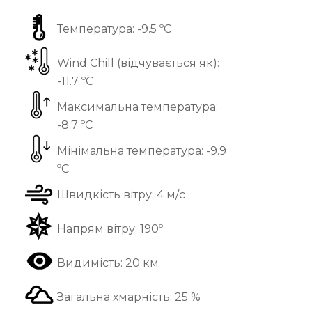
Температура:
-9.5 ºС
Wind Chill (відчувається як):
-11.7 ºС
Максимальна температура:
-8.7 ºС
Мінімальна температура:
-9.9
ºС
Швидкість вітру:
4 м/с
Напрям вітру:
190º
Видимість:
20 км
Загальна хмарність:
25 %