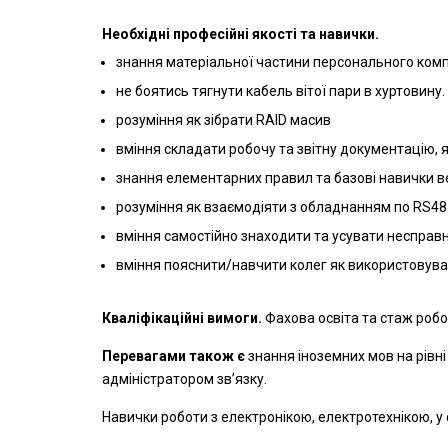
Необхідні професійні якості та навички.
знання матеріальної частини персонального комп
не боятись тягнути кабель вітої пари в хуртовину.
розуміння як зібрати RAID масив
вміння складати робочу та звітну документацію, 
знання елементарних правил та базові навички ве
розуміння як взаємодіяти з обладнанням по RS4
вміння самостійно знаходити та усувати несправн
вміння пояснити/навчити колег як використовува
Кваліфікаційні вимоги.
Фахова освіта та стаж робо
Перевагами також є
знання іноземних мов на рівні
адміністратором зв’язку.
Навички роботи з електронікою, електротехнікою, у 