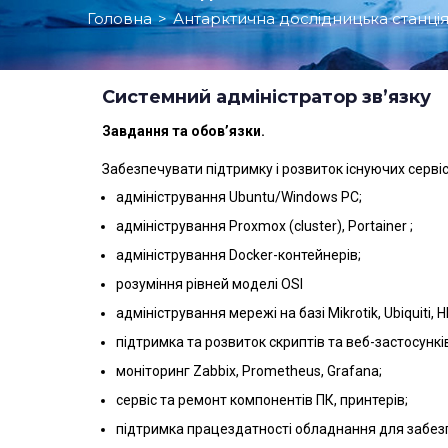
Головна
>
Антарктична дослідницька станці
Системний адміністратор зв’язку
Завдання та обов’язки.
Забезпечувати підтримку і розвиток існуючих сервісі
адміністрування Ubuntu/Windows PC;
адміністрування Proxmox (cluster), Portainer ;
адміністрування Docker-контейнерів;
розуміння рівней моделі OSI
адміністрування мережі на базі Mikrotik, Ubiquiti, HP
підтримка та розвиток скриптів та веб-застосунків
моніторинг Zabbix, Prometheus, Grafana;
сервіс та ремонт компонентів ПК, принтерів;
підтримка працездатності обладнання для забезп