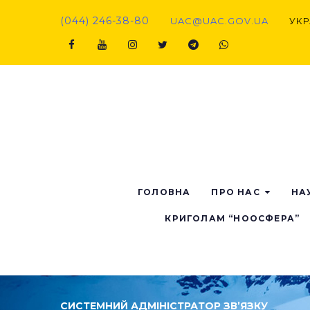
(044) 246-38-80
UAC@UAC.GOV.UA​​
УКР
ГОЛОВНА
ПРО НАС
НА
КРИГОЛАМ “НООСФЕРА”
СИСТЕМНИЙ АДМІНІСТРАТОР ЗВ’ЯЗКУ