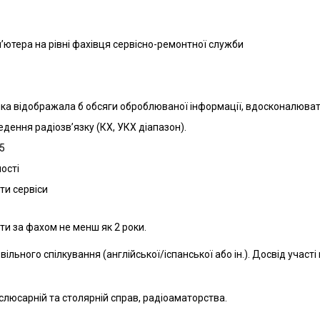
’ютера на рівні фахівця сервісно-ремонтної служби
яка відображала б обсяги оброблюваної інформації, вдосконалюват
дення радіозв’язку (КХ, УКХ діапазон).
85
ості
ти сервіси
ти за фахом не менш як 2 роки.
 вільного спілкування (англійської/іспанської або ін.). Досвід учас
слюсарній та столярній справ, радіоаматорства.