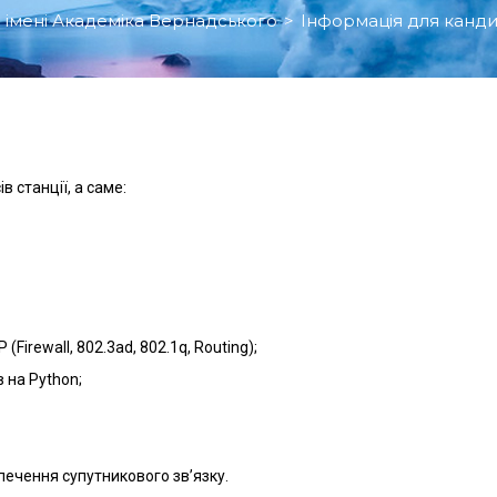
я імені Академіка Вернадського
>
Інформація для канди
в станції, а саме:
 (Firewall, 802.3ad, 802.1q, Routing);
 на Python;
ечення супутникового зв’язку.