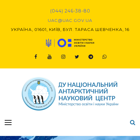
Skip
to
(044) 246-38-80
content
UAC@UAC.GOV.UA​​
УКРАЇНА, 01601, КИЇВ, БУЛ. ТАРАСА ШЕВЧЕНКА, 16
Facebook
Youtube
Instagram
Twitter
Telegram
Viber
Підсумки Конкурсу наукових проєктів-2020 (1-й етап) & (2-й етап)