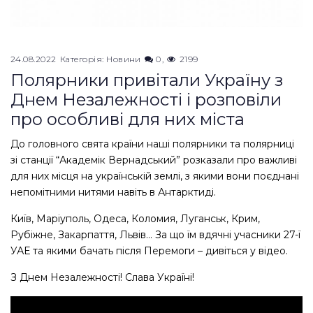
24.08.2022
Категорія:
Новини
0
2199
Полярники привітали Україну з
Днем Незалежності і розповіли
про особливі для них міста
До головного свята країни наші полярники та полярниці
зі станції “Академік Вернадський” розказали про важливі
для них місця на українській землі, з якими вони поєднані
непомітними нитями навіть в Антарктиді.
Київ, Маріуполь, Одеса, Коломия, Луганськ, Крим,
Рубіжне, Закарпаття, Львів… За що їм вдячні учасники 27-ї
УАЕ та якими бачать після Перемоги – дивіться у відео.
З Днем Незалежності! Слава Україні!