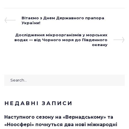
Навігація
Previous
Вітаємо з Днем Державного прапора
Post
України!
записів
Next
Дослідження мікроорганізмів у морських
водах — від Чорного моря до Південного
Post
океану
Search
for:
НЕДАВНІ ЗАПИСИ
Наступного сезону на «Вернадському» та
«Ноосфері» почнуться два нові міжнародні