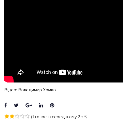
Відео: Володимир Хомко
Facebook
Twitter
Google+
LinkedIn
Pinterest
(
1 голос
. в середньому
2
з 5)
1
2
3
4
5