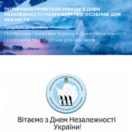
ПОЛЯРНИКИ ПРИВІТАЛИ УКРАЇНУ З ДНЕМ
НЕЗАЛЕЖНОСТІ І РОЗПОВІЛИ ПРО ОСОБЛИВІ ДЛЯ
НИХ МІСТА
Головна
>
Новини
>
Полярники привітали Україну з Днем Незалежності
і розповіли про особливі для них міста