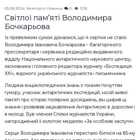
05.08.2024
Категорія:
Новини
0
1216
Світлої пам’яті Володимира
Бочкарьова
Із превеликим сумом дізналися, що 4 серпня не стало
Володимира Івановича Бочкарьова – багаторічного
прессекретаря і керівника редакційно-видавничого
відділу Національного антарктичного наукового центру,
засновника і головного редактора журналу «Експедиція
ХХІ», відомого українського журналіста і письменника.
Людина енциклопедичних знань з тонким почуттям
гумору, учасник антарктичних експедицій, носій живої
пам’яті про історію полярних досліджень, він ширив ці
знання і розвивав зацікавлення Антарктикою в дорослих і
в молоді. Був членом Спілки журналістів України,
нагороджений її золотою медаллю «За особливі заслуги».
Серце Володимира Івановича перестало битися на 85-му