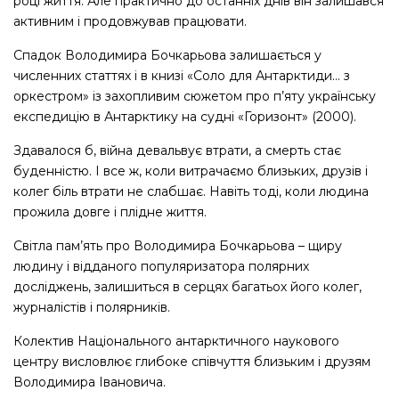
році життя. Але практично до останніх днів він залишався
активним і продовжував працювати.
Спадок Володимира Бочкарьова залишається у
численних статтях і в книзі «Соло для Антарктиди… з
оркестром» із захопливим сюжетом про п’яту українську
експедицію в Антарктику на судні «Горизонт» (2000).
Здавалося б, війна девальвує втрати, а смерть стає
буденністю. І все ж, коли витрачаємо близьких, друзів і
колег біль втрати не слабшає. Навіть тоді, коли людина
прожила довге і плідне життя.
Світла пам’ять про Володимира Бочкарьова – щиру
людину і відданого популяризатора полярних
досліджень, залишиться в серцях багатьох його колег,
журналістів і полярників.
Колектив Національного антарктичного наукового
центру висловлює глибоке співчуття близьким і друзям
Володимира Івановича.