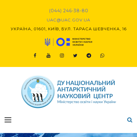
Skip
to
(044) 246-38-80
content
UAC@UAC.GOV.UA​​
УКРАЇНА, 01601, КИЇВ, БУЛ. ТАРАСА ШЕВЧЕНКА, 16
Facebook
Youtube
Instagram
Twitter
Telegram
Viber
Підсумки Конкурсу наукових проєктів-2020 (1-й етап) & (2-й етап)