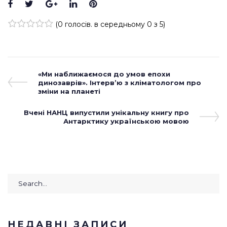
Facebook
Twitter
Google+
LinkedIn
Pinterest
(
0 голосів
. в середньому
0
з 5)
1
2
3
4
5
Навігація
Previous
«Ми наближаємося до умов епохи
Post
динозаврів». Інтерв’ю з кліматологом про
записів
зміни на планеті
Next
Вчені НАНЦ випустили унікальну книгу про
Post
Антарктику українською мовою
Search
for:
НЕДАВНІ ЗАПИСИ