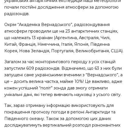
українських антарктичних експедицій наші метеорологи
почали постійні дослідження атмосфери за допомогою
радіозондів.
Окрім “Академіка Вернадського”, радіозондування
атмосфери проводили ще на 23 антарктичних станціях,
що належать 13 країнам (Аргентина, Австралія, Чилі,
Китай, Франція, Німеччина, Італія, Японія, Південна
Корея, Нова Зеландія, Португалія, Великобританія, США).
Загалом за час моніторингового періоду з усіх станцій
запустили 609 радіозондів. Відзначимо, що 63 з них були
запущені саме українськими вченими з “Вернадського”, а
це – досить велика частка, майже 10%! Це важливо, адже
кожен успішний “політ” зонда дав змогу отримати
унікальні дані, які тепер вивчають науковці з усього світу.
Так, зараз отриману інформацію використовують для
покращення прогнозу погоди в регіоні Антарктиди та
Південного океану. Також за допомогою цих даних
досліджуватимуть вертикальний розподіл різноманітних