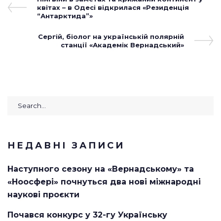
Навігація
Post
квітах – в Одесі відкрилася «Резиденція
записів
“Антарктида”»
Next
Сергій, біолог на українській полярній
Post
станції «Академік Вернадський»
Search
for:
НЕДАВНІ ЗАПИСИ
Наступного сезону на «Вернадському» та
«Ноосфері» почнуться два нові міжнародні
наукові проєкти
Почався конкурс у 32-гу Українську