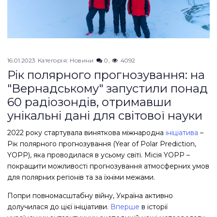
16.01.2023
Категорія:
Новини
0
4092
Рік полярного прогнозування: на
"Вернадському" запустили понад
60 радіозондів, отримавши
унікальні дані для світової науки
2022 року стартувала виняткова міжнародна
ініціатива
–
Рік полярного прогнозування (Year of Polar Prediction,
YOPP), яка проводилася в усьому світі. Місія YOPP –
покращити можливості прогнозування атмосферних умов
для полярних регіонів та за їхніми межами.
Попри повномасштабну війну, Україна активно
долучилася до цієї ініціативи.
Вперше
в історії