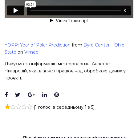
YOPP: Year of Polar Prediction
from
Byrd Center – Ohio
State
on
Vimeo
.
Дякуємо за інформацію метеорологині Анастасії
Чигаревій, яка власне і працює над обробкою даних у
проєкті.
Facebook
Twitter
Google+
LinkedIn
Pinterest
(
1 голос
. в середньому
1
з 5)
1
2
3
4
5
Previous
Пінгвіни в заметах та крижаний континент у