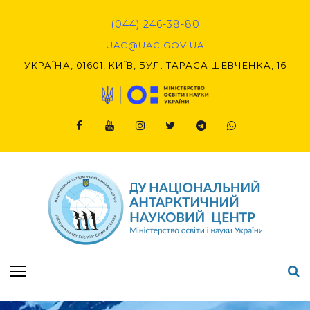
Skip
to
(044) 246-38-80
content
UAC@UAC.GOV.UA​​
УКРАЇНА, 01601, КИЇВ, БУЛ. ТАРАСА ШЕВЧЕНКА, 16
Facebook
Youtube
Instagram
Twitter
Telegram
Viber
Підсумки Конкурсу наукових проєктів-2020 (1-й етап) & (2-й етап)