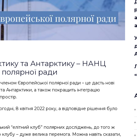
ктику та Антарктику – НАНЦ
 полярної ради
членом Європейської полярної ради – це дасть нові
а Антарктики, а також покращить інтеграцію
простір.
дні, 8 квітня 2022 року, а відповідне рішення було
ький “елітний клуб” полярних досліджень, до того ж
клубу – дуже велика перемога. Можна навіть сказати,