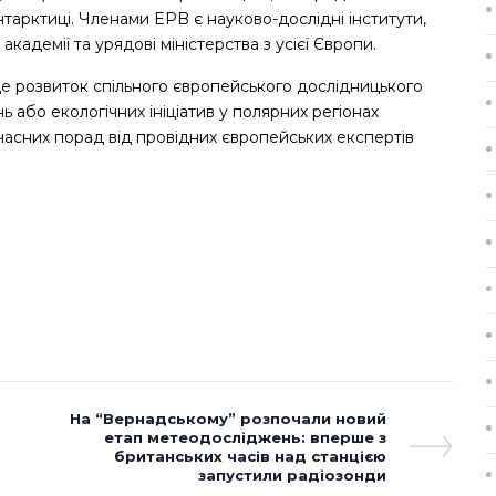
нтарктиці. Членами EPB є науково-дослідні інститути,
 академії та урядові міністерства з усієї Європи.
е розвиток спільного європейського дослідницького
 або екологічних ініціатив у полярних регіонах
часних порад від провідних європейських експертів
Next
На “Вернадському” розпочали новий
Post
етап метеодосліджень: вперше з
британських часів над станцією
запустили радіозонди