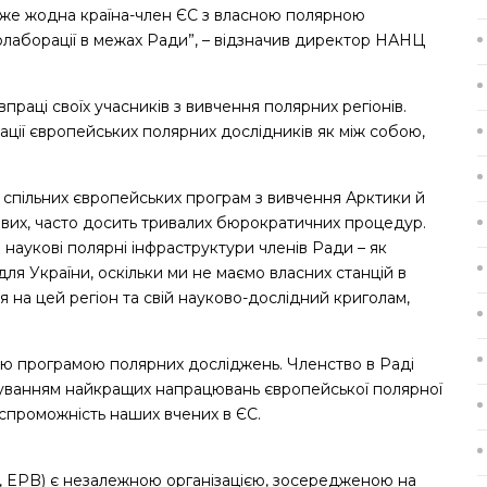
Адже жодна країна-член ЄС з власною полярною
лаборації в межах Ради”, – відзначив директор НАНЦ
праці своїх учасників з вивчення полярних регіонів.
ації європейських полярних дослідників як між собою,
о спільних європейських програм з вивчення Арктики й
айвих, часто досить тривалих бюрократичних процедур.
 наукові полярні інфраструктури членів Ради – як
для України, оскільки ми не маємо власних станцій в
я на цей регіон та свій науково-дослідний криголам,
ою програмою полярних досліджень. Членство в Раді
хуванням найкращих напрацювань європейської полярної
спроможність наших вчених в ЄС.
, EPB) є незалежною організацією, зосередженою на