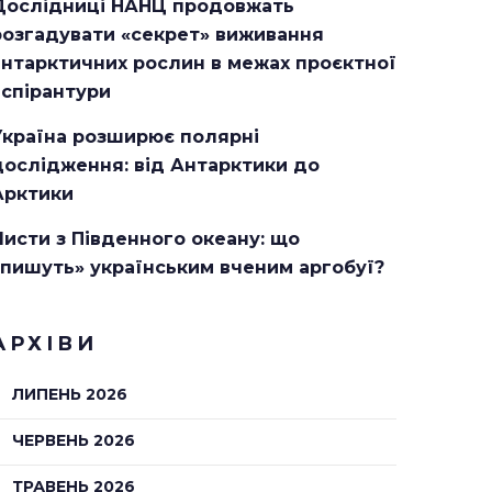
Дослідниці НАНЦ продовжать
розгадувати «секрет» виживання
антарктичних рослин в межах проєктної
аспірантури
Україна розширює полярні
дослідження: від Антарктики до
Арктики
Листи з Південного океану: що
«пишуть» українським вченим аргобуї?
АРХІВИ
ЛИПЕНЬ 2026
ЧЕРВЕНЬ 2026
ТРАВЕНЬ 2026