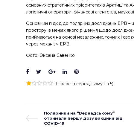
основних стратегічних пріоритетах в Арктиці та А
логістичні оператори, фінансові агентства, наукові
Основний підхід до полярних досліджень EPB – ц
простору, в межах якого рішення щодо досліджень
приймаються на основі незалежних, точних і своє
через механізм EPB.
Фото: Оксана Савенко
Facebook
Twitter
Google+
LinkedIn
Pinterest
(
1 голос
. в середньому
1
з 5)
1
2
3
4
5
Навігація
Previous
Полярники на “Вернадському”
Post
отримали першу дозу вакцини від
записів
COVID-19