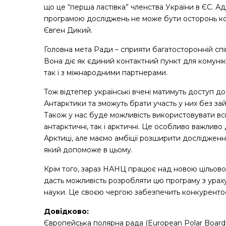
що це “перша ластівка” членства України в ЄС. 
програмою досліджень не може бути осторонь ко
Євген Дикий.
Головна мета Ради – сприяти багатосторонній спів
Вона діє як єдиний контактний пункт для комунік
так і з міжнародними партнерами.
Тож відтепер українські вчені матимуть доступ д
Антарктики та зможуть брати участь у них без з
Також у нас буде можливість використовувати всі
антарктичні, так і арктичні. Це особливо важливо 
Арктиці, але маємо амбіції розширити дослідженн
який допоможе в цьому.
Крім того, зараз НАНЦ працює над новою цільов
дасть можливість розробляти цю програму з ура
науки. Це своєю чергою забезпечить конкуренто
Довідково:
Європейська полярна рада (European Polar Board