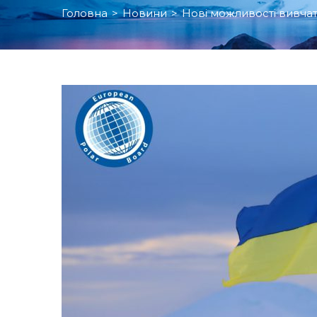
Головна
>
Новини
>
Нові можливості вивча