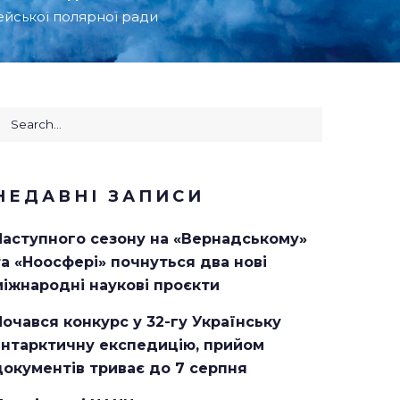
ейської полярної ради
earch
or:
НЕДАВНІ ЗАПИСИ
Наступного сезону на «Вернадському»
та «Ноосфері» почнуться два нові
міжнародні наукові проєкти
Почався конкурс у 32-гу Українську
антарктичну експедицію, прийом
документів триває до 7 серпня