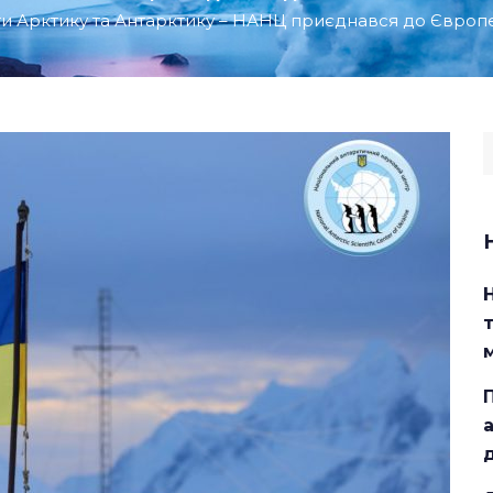
ти Арктику та Антарктику – НАНЦ приєднався до Європ
S
f