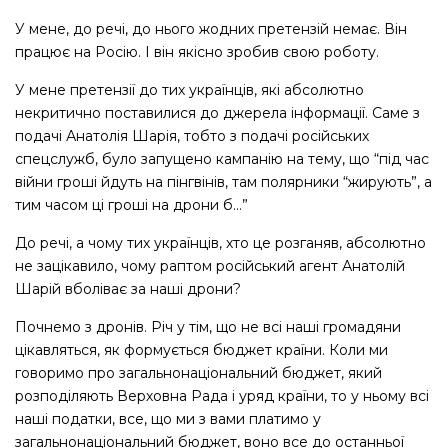
У мене, до речі, до нього жодних претензій немає. Він
працює на Росію. І він якісно зробив свою роботу.
У мене претензії до тих українців, які абсолютно
некритично поставилися до джерела інформації. Саме з
подачі Анатолія Шарія, тобто з подачі російських
спецслужб, було запущено кампанію на тему, що “під час
війни гроші йдуть на пінгвінів, там полярники “жирують”, а
тим часом ці гроші на дрони б…”
До речі, а чому тих українців, хто це розганяв, абсолютно
не зацікавило, чому раптом російський агент Анатолій
Шарій вболіває за наші дрони?
Почнемо з дронів. Річ у тім, що не всі наші громадяни
цікавляться, як формується бюджет країни. Коли ми
говоримо про загальнонаціональний бюджет, який
розподіляють Верховна Рада і уряд країни, то у ньому всі
наші податки, все, що ми з вами платимо у
загальнонаціональний бюджет, воно все до останньої