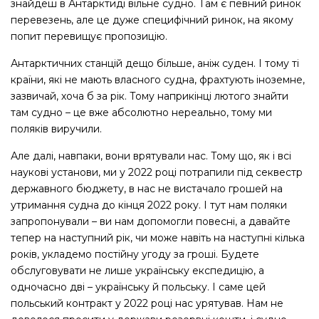
знайдеш в Антарктиді вільне судно. Там є певний ринок
перевезень, але це дуже специфічний ринок, на якому
попит перевищує пропозицію.
Антарктичних станцій дещо більше, аніж суден. І тому ті
країни, які не мають власного судна, фрахтують іноземне,
зазвичай, хоча б за рік. Тому наприкінці лютого знайти
там судно – це вже абсолютно нереально, тому ми
поляків виручили.
Але далі, навпаки, вони врятували нас. Тому що, як і всі
наукові установи, ми у 2022 році потрапили під секвестр
державного бюджету, в нас не вистачало грошей на
утримання судна до кінця 2022 року. І тут нам поляки
запропонували – ви нам допомогли повесні, а давайте
тепер на наступний рік, чи може навіть на наступні кілька
років, укладемо постійну угоду за гроші. Будете
обслуговувати не лише українську експедицію, а
одночасно дві – українську й польську. І саме цей
польський контракт у 2022 році нас урятував. Нам не