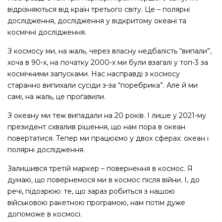
відрізняються від країн третього світу. Це – полярні
дослідження, дослідження у відкритому океані та
космічні дослідження.
З космосу ми, на жаль, через власну недбалість “випали”,
хоча в 90-х, на початку 2000-х ми були взагалі у топ-3 за
космічними запусками. Нас насправді з космосу
старанно випихали сусіди з-за “поребрика”. Але й ми
самі, на жаль, це проґавили.
З океану ми теж випадали на 20 років. І лише у 2021-му
президент схвалив рішення, що нам пора в океан
повертатися. Тепер ми працюємо у двох сферах: океан і
полярні дослідження.
Залишився третій маркер – повернення в космос. Я
думаю, що повернемося ми в космос після війни. І, до
речі, підозрюю: те, що зараз робиться з нашою
військовою ракетною програмою, нам потім дуже
допоможе в космосі.