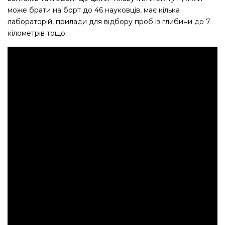
може брати на борт до 46 науковців, має кілька
лабораторій, прилади для відбору проб із глибини до 7
кілометрів тощо.