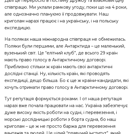
Далі це переросло в постійну дружбу та взаємовигідну
співпрацю. Ми уклали рамкову угоду, поки що на 4 роки,
але однозначно плануємо її продовжувати. Наш
криголам наразі працює і на українську, і на польську
експедицію.
На поляках наша міжнародна співпраця не обмежилась.
Поляки були першими, але Антарктида – це маленький,
вузенький світ. Це “елітний клуб”, де всього 29 країн
мають право голосу в Антарктичному договорі.
Приблизно стільки ж країн мають свої антарктичні
дослідні станції. Ну, кількість країн, які проводять
експедиції, дещо більша. Бо є ще ж країни-кандидати, які
хочуть отримати право голосу в Антарктичному договорі.
Тут репутація формується роками. І от наша репутація
наразі вже почала працювати на нас. Україна забезпечує
дуже високу якість роботи на судні, і перевезення, і
морські дослідницькі роботи з борта судна, бо наш
криголам – це ж не просто баржа для перевезення
вантажів та людей. Це цілий “плавучий інститут”, який