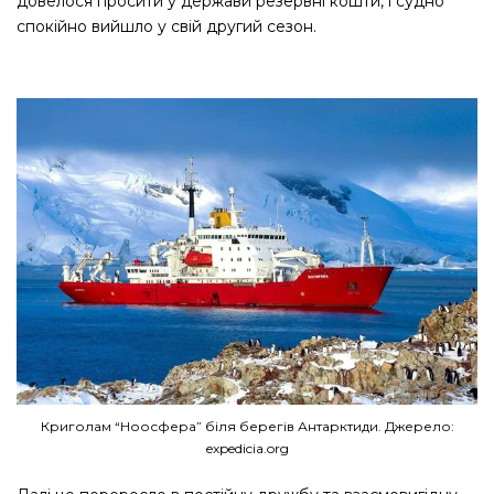
довелося просити у держави резервні кошти, і судно
спокійно вийшло у свій другий сезон.
Криголам “Ноосфера” біля берегів Антарктиди. Джерело:
expedicia.org