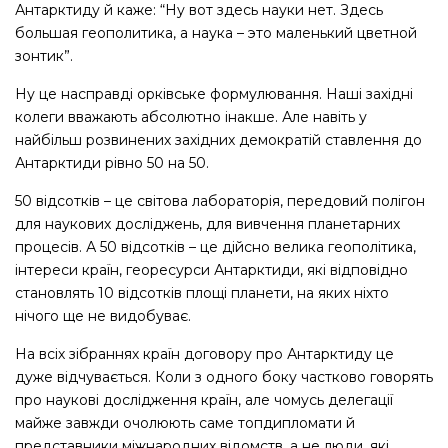
Антарктиду й каже: “Ну вот здесь науки нет. Здесь
большая геополитика, а наука – это маленький цветной
зонтик”.
Ну це насправді орківське формулювання. Наші західні
колеги вважають абсолютно інакше. Але навіть у
найбільш розвинених західних демократій ставлення до
Антарктиди рівно 50 на 50.
50 відсотків – це світова лабораторія, передовий полігон
для наукових досліджень, для вивчення планетарних
процесів. А 50 відсотків – це дійсно велика геополітика,
інтереси країн, георесурси Антарктиди, які відповідно
становлять 10 відсотків площі планети, на яких ніхто
нічого ще не видобуває.
На всіх зібраннях країн договору про Антарктиду це
дуже відчувається. Коли з одного боку частково говорять
про наукові дослідження країн, але чомусь делегації
майже завжди очолюють саме топдипломати й
представники міжнародних відомств, а не люди, які