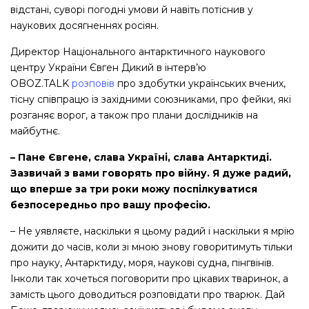
відстані, суворі погодні умови й навіть потіснив у
наукових досягненнях росіян.
Директор Національного антарктичного наукового
центру України Євген Дикий в інтерв’ю
OBOZ.TALK
розповів
про здобутки українських вчених,
тісну співпрацю із західними союзниками, про фейки, які
розганяє ворог, а також про плани дослідників на
майбутнє.
– Пане Євгене, слава Україні, слава Антарктиді.
Зазвичай з вами говорять про війну. Я дуже радий,
що вперше за три роки можу поспілкуватися
безпосередньо про вашу професію.
– Не уявляєте, наскільки я цьому радий і наскільки я мрію
дожити до часів, коли зі мною знову говоритимуть тільки
про науку, Антарктиду, моря, наукові судна, пінгвінів.
Інколи так хочеться поговорити про цікавих тваринок, а
замість цього доводиться розповідати про тварюк. Дай