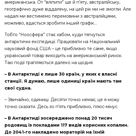
американська. От “вліпити” ще й п’яту, австралійську,
географічно дуже віддалену, на цей рік ми не змогли. Але
надалі ми вестимемо перемовини з австралійцями,
можливо, вдасться зробити інший графік…
Тобто “Ноосфера” стає хабом, куди тягнуться
антарктичні експедиції. Працювати на Національний
науковий фонд США – це приблизно те саме, якщо
український товар виходить на американський ринок.
Такі події трапляються далеко на щодня.
– В Антарктиді є лише 30 країн, у яких є власні
станції. Я думаю, лише одиниці країн мають там
свої судна.
– Звичайно, одиниці. Десяти точно немає, це я можу
точно сказати. Десь зо п’ять приблизно, плюс-мінус.
– В Антарктиді зосереджено понад 20 тисяч
родовищ із покладами 117 видів корисних копалин.
До 2041-го накладено мораторій на їхній