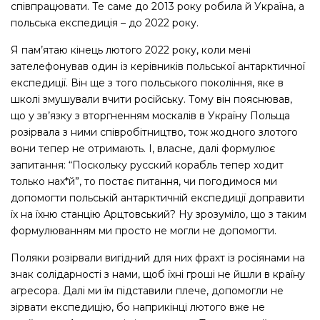
співпрацювати. Те саме до 2013 року робила й Україна, а
польська експедиція – до 2022 року.
Я пам’ятаю кінець лютого 2022 року, коли мені
зателефонував один із керівників польської антарктичної
експедиції. Він ще з того польського покоління, яке в
школі змушували вчити російську. Тому він пояснював,
що у зв’язку з вторгненням москалів в Україну Польща
розірвала з ними співробітництво, тож жодного злотого
вони тепер не отримають. І, власне, далі формулює
запитання: “Поскольку русский корабль тепер ходит
только нах*й”, то постає питання, чи погодимося ми
допомогти польській антарктичній експедиції доправити
їх на їхню станцію Арцтовський? Ну зрозуміло, що з таким
формулюванням ми просто не могли не допомогти.
Поляки розірвали вигідний для них фрахт із росіянами на
знак солідарності з нами, щоб їхні гроші не йшли в країну
агресора. Далі ми їм підставили плече, допомогли не
зірвати експедицію, бо наприкінці лютого вже не