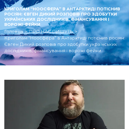
КРИГОЛАМ “НООСФЕРА” В АНТАРКТИДІ ПОТІСНИВ
РОСІЯН: ЄВГЕН ДИКИЙ РОЗПОВІВ ПРО ЗДОБУТКИ
УКРАЇНСЬКИХ ДОСЛІДНИКІВ, ФІНАНСУВАННЯ І
ВОРОЖІ ФЕЙКИ
Головна
>
ПРО НАС ПИШУТЬ
>
Криголам “Ноосфера” в Антарктиді потіснив росіян:
Євген Дикий розповів про здобутки українських
дослідників, фінансування і ворожі фейки