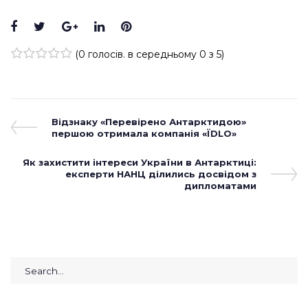
Facebook
Twitter
Google+
LinkedIn
Pinterest
(
0 голосів
. в середньому
0
з 5)
1
2
3
4
5
Навігація
Previous
Відзнаку «Перевірено Антарктидою»
Post
першою отримала компанія «ЇDLO»
записів
Next
Як захистити інтереси України в Антарктиці:
Post
експерти НАНЦ ділились досвідом з
дипломатами
Search
for: