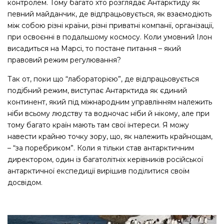
контролем. Тому багато хто розглядає Антарктиду як
певний майданчик, де відпрацьовується, як взаємодіють
між собою різні країни, різні приватні компанії, організації,
при освоєнні в подальшому космосу. Коли умовний Ілон
висадиться на Марсі, то постане питання – який
правовий режим регулювання?
Так от, поки що “лабораторією”, де відпрацьовується
подібний режим, виступає Антарктида як єдиний
континент, який під міжнародним управлінням належить
ніби всьому людству та водночас ніби й нікому, але при
тому багато країн мають там свої інтереси. Я можу
навести крайню точку зору, що, як належить крайнощам,
– “за поребриком”. Коли я тільки став антарктичним
директором, один із багатолітніх керівників російської
антарктичної експедиції вирішив поділитися своїм
досвідом.