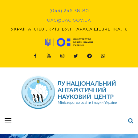
Skip
to
(044) 246-38-80
content
UAC@UAC.GOV.UA​​
УКРАЇНА, 01601, КИЇВ, БУЛ. ТАРАСА ШЕВЧЕНКА, 16
Facebook
Youtube
Instagram
Twitter
Telegram
Viber
Підсумки Конкурсу наукових проєктів-2020 (1-й етап) & (2-й етап)