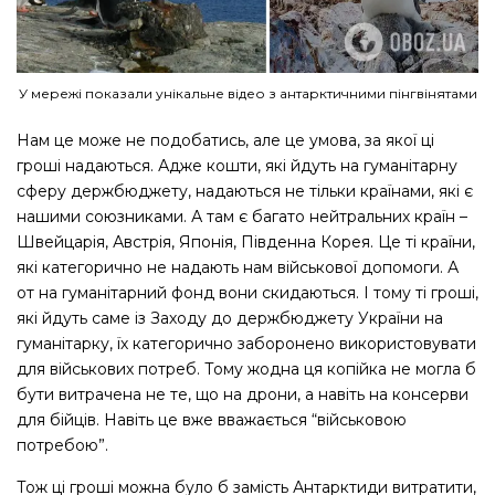
У мережі показали унікальне відео з антарктичними пінгвінятами
Нам це може не подобатись, але це умова, за якої ці
гроші надаються. Адже кошти, які йдуть на гуманітарну
сферу держбюджету, надаються не тільки країнами, які є
нашими союзниками. А там є багато нейтральних країн –
Швейцарія, Австрія, Японія, Південна Корея. Це ті країни,
які категорично не надають нам військової допомоги. А
от на гуманітарний фонд вони скидаються. І тому ті гроші,
які йдуть саме із Заходу до держбюджету України на
гуманітарку, їх категорично заборонено використовувати
для військових потреб. Тому жодна ця копійка не могла б
бути витрачена не те, що на дрони, а навіть на консерви
для бійців. Навіть це вже вважається “військовою
потребою”.
Тож ці гроші можна було б замість Антарктиди витратити,