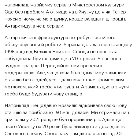
наприклад, на зйомку серіалів Міністерством культури.
Оце без проблем. А от якщо на війну, ну це ніяк. Тепер
поясню, чому, на мою думку, краще вкладати ці гроші в
Антарктиду, а не в серіали.
Антарктична інфраструктура потребує постійного
обслуговування й роботи. Україна дістала свою станцію у
1996 році від Великої Британії. Станція не новенька,
побудована британцями ще в 70-х роках. У нас вона
чудово працює. Перед війною ми провели її
модернізацію. Але, якщо хоча б на одну зиму залишити
станцію без людей, усе – далі вона стане промерзлим
мотлохом, який треба утилізувати. А замість цього з нуля
треба буде будувати нову станцію.
Наприклад, нещодавно Бразилія відкривала свою нову
станцію за приблизно 150 млн доларів. Ми отримали наш
криголам у 2021 році, це був проривний рік. Адже до
цього Україну на 20 років було викинуто з досліджень
Світового океану. Свого часу нам дісталось понад 30