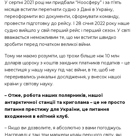
У серпні 2021 році ми придбали “Ноосферу” і за п’ять
місяців встигли перегнати судно з Данії в Україну,
переоформити всі документи, сформувати команду,
провести підготовку до рейсу. І 28 січня 2022 року наше
судно вийшло у свій перший рейс і перший сезон. У світі
вважається неможливим те, що ми встигли швидко
зробити перед початком великої війни.
Тому ми маємо розуміти, що трохи більше ніж 10 млн
доларів щороку з коштів західних платників податків – це
інвестиція у нашу науку під час війни, в те, щоб не
переривались унікальні дослідження, у внесок нашої
країни у світову науку.
– Отже, робота наших полярників, нашої
антарктичної станції та криголама – це не просто
питання престижу для України, це питання
входження в елітний клуб.
– Якщо ви дозволите, я абсолютно з вами погоджусь.
Насправді є такі три маркери країн першого світу, які