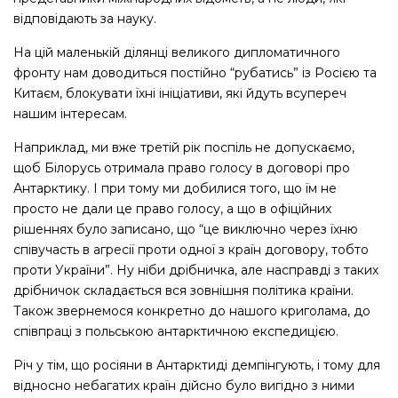
відповідають за науку.
На цій маленькій ділянці великого дипломатичного
фронту нам доводиться постійно “рубатись” із Росією та
Китаєм, блокувати їхні ініціативи, які йдуть всупереч
нашим інтересам.
Наприклад, ми вже третій рік поспіль не допускаємо,
щоб Білорусь отримала право голосу в договорі про
Антарктику. І при тому ми добилися того, що їм не
просто не дали це право голосу, а що в офіційних
рішеннях було записано, що “це виключно через їхню
співучасть в агресії проти одної з країн договору, тобто
проти України”. Ну ніби дрібничка, але насправді з таких
дрібничок складається вся зовнішня політика країни.
Також звернемося конкретно до нашого криголама, до
співпраці з польською антарктичною експедицією.
Річ у тім, що росіяни в Антарктиді демпінгують, і тому для
відносно небагатих країн дійсно було вигідно з ними