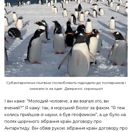
Субантарктичні пінгвіни полюбляють підходити до полярників і
смикати їх за одяг. Джерело: скриншот
І він каже: “Молодий чоловіче, а ви взагалі хто, ви
вчений?” Я кажу: так, я морський біолог за фахом. “Я теж
колись прийшов із науки, я був геофізиком”, а це було на
полях щорічного зібрання країн договору про
Антарктиду. Він обвів рукою зібрання країн договору про