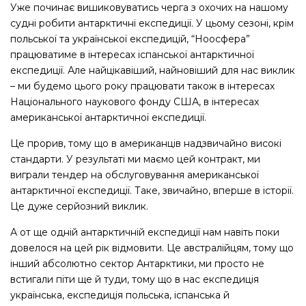
Уже починає вишиковуватись черга з охочих на нашому
судні робити антарктичні експедиції. У цьому сезоні, крім
польської та української експедицій, “Ноосфера”
працюватиме в інтересах іспанської антарктичної
експедиції. Але найцікавіший, найновіший для нас виклик
– ми будемо цього року працювати також в інтересах
Національного наукового фонду США, в інтересах
американської антарктичної експедиції.
Це прорив, тому що в американців надзвичайно високі
стандарти. У результаті ми маємо цей контракт, ми
виграли тендер на обслуговування американської
антарктичної експедиції. Таке, звичайно, вперше в історії.
Це дуже серйозний виклик.
А от ще одній антарктичній експедиції нам навіть поки
довелося на цей рік відмовити. Це австралійцям, тому що
інший абсолютно сектор Антарктики, ми просто не
встигали піти ще й туди, тому що в нас експедиція
українська, експедиція польська, іспанська й