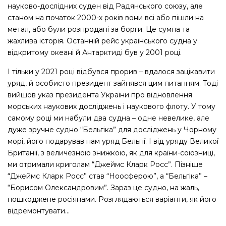
науково-дослідних суден від Радянського союзу, але
станом на початок 2000-х років вони всі або пішли на
метал, або були розпродані за борги. Це сумна та
жахлива історія. Останній рейс українського судна у
відкритому океані й Антарктиді був у 2001 році.
І тільки у 2021 році відбувся прорив – вдалося зацікавити
уряд, й особисто президент зайнявся цим питанням. Тоді
вийшов указ президента України про відновлення
морських наукових досліджень і наукового флоту. У тому
самому році ми набули два судна – одне невелике, але
дуже зручне судно “Бельгіка” для досліджень у Чорному
морі, його подарував нам уряд Бельгії. І від уряду Великої
Британії, з величезною знижкою, як для країни-союзниці,
ми отримали криголам “Джеймс Кларк Росс”. Пізніше
“Джеймс Кларк Росс” став “Ноосферою”, а “Бельгіка” –
“Борисом Олександровим”. Зараз це судно, на жаль,
пошкоджене росіянами. Розглядаються варіанти, як його
відремонтувати…