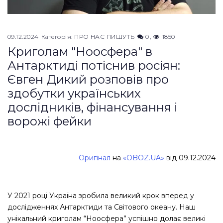
09.12.2024
Категорія:
ПРО НАС ПИШУТЬ
0
1850
Криголам "Ноосфера" в
Антарктиді потіснив росіян:
Євген Дикий розповів про
здобутки українських
дослідників, фінансування і
ворожі фейки
Оригінал
на
«OBOZ.UA»
від 09.12.2024
У 2021 році Україна зробила великий крок вперед у
дослідженнях Антарктиди та Світового океану. Наш
унікальний криголам “Ноосфера” успішно долає великі