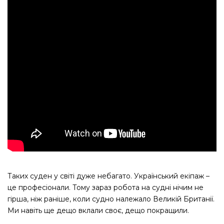
Таких суден у світі дуже небагато. Український екіпаж –
це професіонали. Тому зараз робота на судні нічим не
гірша, ніж раніше, коли судно належало Великій Британії.
Ми навіть ще дещо вклали своє, дещо покращили.