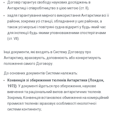
Договір гарантує свободу наукових досліджень в
Антарктиці і співробітництво з цією метою (ст. II);
задля гарантування мирного використання Антарктики всі її
райони, зокрема усі станції, обладнання у цих районах, а
також усі морські і повітряні судна відкриті у будь-який час
для інспекції будь-якими уповноваженими спостерігачами
(ст. VII).
Інші документи, які входять в Систему Договору про
Антарктику, враховують, доповнюють або конкретизують
положення самого Договору.
До основних документів Системи належать:
Конвенція зі збереження тюленів Антарктики (Лондон,
1972)
. У документі йдеться про збереження, наукове
вивчення та раціональний вилов антарктичних тюленів.
Зокрема, Конвенція встановлює обмеження на комерційний
промисел тюленів і враховує особливості екологічної
системи континенту;