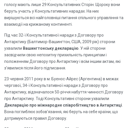
голосу мають лише 29 Консультативних Сторін. Щороку вони
беруть участь у Консультативних нарадах. На них
вирішуються всі найголовніші питання спільного управління та
взаємодії на крижаному континенті.
Під час 32-ї Консультативної наради з Договору про
Антарктику (Балтимор-Вашингтон, США, 2009 рік) сторони
ухвалили
Вашингтонську декларацію
. У ній сторони
засвідчили свою непохитну прихильність принципам і
положенням Договору про Антарктику і всім іншим актам, які
з’явилися після його підписання.
23 червня 2011 року в м. Буенос-Айрес (Аргентина) в межах
чергової, 34-ї Консультативної наради з Договору про
Антарктику, відзначалося 50-річчя набуття чинності Договору
про Антарктику. Тоді Консультативні сторони ухвалили
Декларацію про міжнародне співробітництво в Антарктиці
.
Вона поглиблює зобов’язання, які беруть на себе країни, що
дотримуються правил Договору.