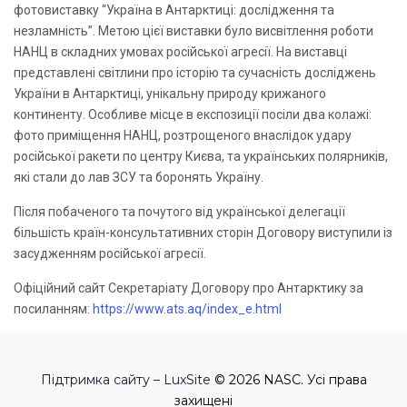
фотовиставку “Україна в Антарктиці: дослідження та
незламність”. Метою цієї виставки було висвітлення роботи
НАНЦ в складних умовах російської агресії. На виставці
представлені світлини про історію та сучасність досліджень
України в Антарктиці, унікальну природу крижаного
континенту. Особливе місце в експозиції посіли два колажі:
фото приміщення НАНЦ, розтрощеного внаслідок удару
російської ракети по центру Києва, та українських полярників,
які стали до лав ЗСУ та боронять Україну.
Після побаченого та почутого від української делегації
більшість країн-консультативних сторін Договору виступили із
засудженням російської агресії.
Офіційний сайт Секретаріату Договору про Антарктику за
посиланням:
https://www.ats.aq/index_e.html
Підтримка сайту – LuxSite
© 2026 NASC. Усі права
захищені