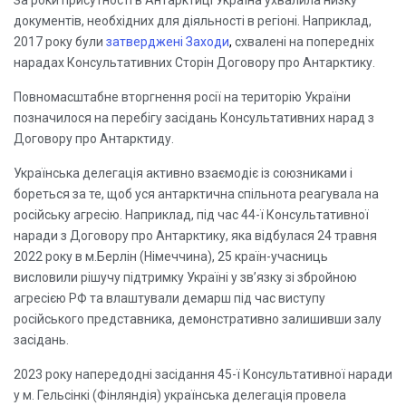
За роки присутності в Антарктиці Україна ухвалила низку
документів, необхідних для діяльності в регіоні. Наприклад,
2017 року
були
затверджені Заходи
,
схвалені на попередніх
нарадах Консультативних Сторін Договору про Антарктику.
Повномасштабне вторгнення росії на територію України
позначилося на перебігу засідань Консультативних нарад з
Договору про Антарктиду.
Українська делегація активно взаємодіє із союзниками і
бореться за те, щоб уся антарктична спільнота реагувала на
російську агресію. Наприклад, під час 44-ї Консультативної
наради з Договору про Антарктику, яка відбулася 24 травня
2022 року в м.Берлін (Німеччина), 25 країн-учасниць
висловили рішучу підтримку Україні у зв’язку зі збройною
агресією РФ та влаштували демарш під час виступу
російського представника, демонстративно залишивши залу
засідань.
2023 року напередодні засідання 45-ї Консультативної наради
у м. Гельсінкі (Фінляндія) українська делегація провела