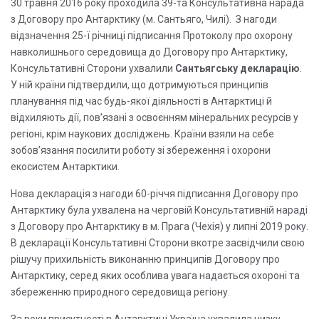
30 травня 2016 року проходила 39-та Консультативна нарада
з Договору про Антарктику (м. Сантьяго, Чилі). З нагоди
відзначення 25-ї річниці підписання Протоколу про охорону
навколишнього середовища до Договору про Антарктику,
Консультативні Сторони ухвалили
Сантьягську декларацію
.
У ній країни підтвердили, що дотримуються принципів
планування під час будь-якої діяльності в Антарктиці й
відхиляють дії, пов’язані з освоєнням мінеральних ресурсів у
регіоні, крім наукових досліджень. Країни взяли на себе
зобов’язання посилити роботу зі збереження і охорони
екосистем Антарктики.
Нова декларація з нагоди 60-річчя підписання Договору про
Антарктику була ухвалена на черговій Консультативній нараді
з Договору про Антарктику в м. Прага (Чехія) у липні 2019 року.
В декларації Консультативні Сторони вкотре засвідчили свою
рішучу прихильність виконанню принципів Договору про
Антарктику, серед яких особлива увага надається охороні та
збереженню природного середовища регіону.