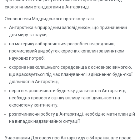
екологічними стандартами в Антарктиді.
Основні тези Мадридського протоколу такі:
Антарктика є природним заповідником, що призначений
для миру та науки;
на материку забороняється розроблення родовищ,
промисловий видобуток корисних копалин за винятком
наукових потреб;
охорона навколишнього середовища є основною вимогою,
що враховується під час планування і здійснення будь-якої
діяльності в Антарктиці;
перш ніж розпочинати будь-яку діяльність в Антарктиці,
необхідно провести оцінку впливу такої діяльності на
екосистему континенту;
розпочинаючи роботу в Антарктиді, необхідно мати план дій
на випадок надзвичайної ситуації.
Учасниками Договору про Антарктиду є 54 країни, але право