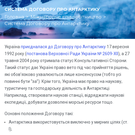
СИСТЕМА ДОГОВОРУ ПРО АНТАРКТИКУ
Головна
>
Міжнародне співробітництво
>
Система Договору про Антарктику
Україна
приєдналася до Договору про Антарктику
17 вересня
1992 року (
постанова Верховної Ради України № 2609-XII
), а 27
травня 2004 року отримала статус Консультативної Сторони.
Такий статус дає Україні право вето під час прийняття рішень,
які обов’язково ухвалюються лише консенсусом (тобто усі
повинні бути “за”). Крім того, Україна має право на наукову,
туристичну та господарську діяльність в Антарктиці.
Наприклад, створювати наукові станції, відряджати наукові
експедиції, добувати дозволені морські ресурси тощо.
Основні положення Договору такі:
Антарктика використовується виключно у мирних цілях (ст.
I);