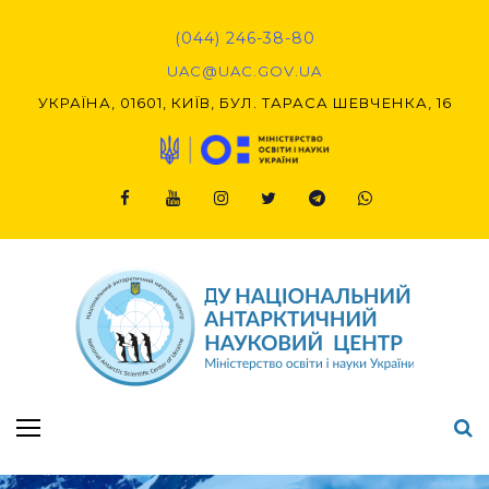
(044) 246-38-80
UAC@UAC.GOV.UA​​
УКРАЇНА, 01601, КИЇВ, БУЛ. ТАРАСА ШЕВЧЕНКА, 16
Підсумки Конкурсу наукових проєктів-2020 (1-й етап) & (2-й етап)