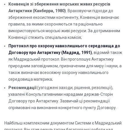
Конвенція зі збереження морських живих ресурсів
Антарктики (Канберра, 1980)
. Враховуючи підходи до
збереження екосистеми континенту, Конвенція визначає
правила, за якими охороняються та раціонально
використовуються морські живі ресурси. За дотриманням
Конвенції стежить спеціальна комісія;
Протокол про охорону навколишнього середовища до
Договору про Антарктику (Мадрид, 1991)
, відомий також
як Мадридський протокол. Він проголошує Антарктику
природним заповідником, призначеним для миру і науки, а
також визначає всеосяжну охорону навколишнього
середовища материка;
Рекомендації
(узгоджені заходи, рішення, резолюції),
ухвалені Консультативними нарадами держав-Сторін
Договору про Антарктику. Зазвичай ці рекомендації
спрямовані на виконання конкретного пункту Договору.
Найбільш комплексним документом Системи є Мадридський
протокол. Він став результатом багаторічної роботи над