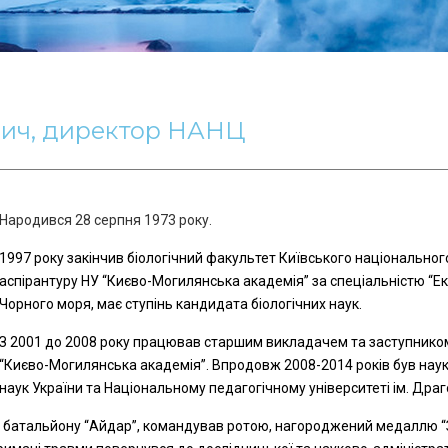
вич, директор НАНЦ
Народився 28 серпня 1973 року.
1997 року закінчив біологічний факультет Київського національного 
аспірантуру НУ “Києво-Могилянська академія” за спеціальністю “Еко
Чорного моря, має ступінь кандидата біологічних наук.
З 2001 до 2008 року працював старшим викладачем та заступнико
“Києво-Могилянська академія”. Впродовж 2008-2014 років був наук
наук України та Національному педагогічному університеті ім. Дра
о батальйону “Айдар”, командував ротою, нагороджений медаллю “З