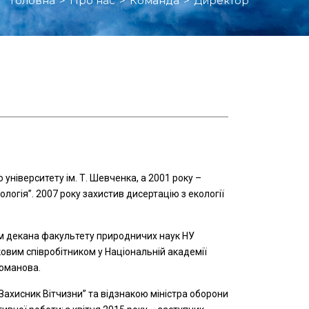
Головна
>
Про нас
>
Команда
>
Директор
університету ім. Т. Шевченка, а 2001 року –
логія”. 2007 року захистив дисертацію з екології
м декана факультету природничих наук НУ
овим співробітником у Національній академії
гоманова.
ахисник Вітчизни” та відзнакою міністра оборони