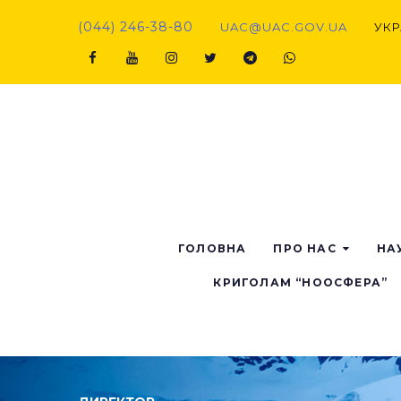
(044) 246-38-80
UAC@UAC.GOV.UA​​
УКР
ГОЛОВНА
ПРО НАС
НА
КРИГОЛАМ “НООСФЕРА”